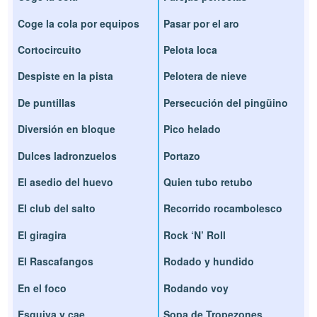
Coge la cola por equipos
Pasar por el aro
Cortocircuito
Pelota loca
Despiste en la pista
Pelotera de nieve
De puntillas
Persecución del pingüino
Diversión en bloque
Pico helado
Dulces ladronzuelos
Portazo
El asedio del huevo
Quien tubo retubo
El club del salto
Recorrido rocambolesco
El giragira
Rock ‘N’ Roll
El Rascafangos
Rodado y hundido
En el foco
Rodando voy
Esquiva y cae
Sopa de Tropezones