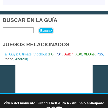
BUSCAR EN LA GUÍA
Buscar
JUEGOS RELACIONADOS
Fall Guys: Ultimate Knockout (
PC
,
PS4
,
Switch
,
XSX
,
XBOne
,
PS5
,
iPhone
,
Android
)
Vídeo del momento: Grand Theft Auto 6 - Anuncio anticipado
en Netflix