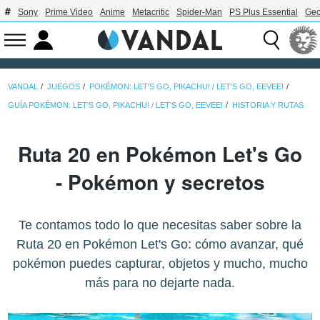
Sony
Prime Video
Anime
Metacritic
Spider-Man
PS Plus Essential
Geo
VANDAL
JUEGOS
POKÉMON: LET'S GO, PIKACHU! / LET'S GO, EEVEE!
GUÍA POKÉMON: LET'S GO, PIKACHU! / LET'S GO, EEVEE!
HISTORIA Y RUTAS
Ruta 20 en Pokémon Let's Go
- Pokémon y secretos
Te contamos todo lo que necesitas saber sobre la
Ruta 20 en Pokémon Let's Go: cómo avanzar, qué
pokémon puedes capturar, objetos y mucho, mucho
más para no dejarte nada.