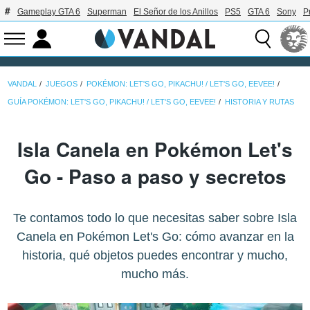
Gameplay GTA 6
Superman
El Señor de los Anillos
PS5
GTA 6
Sony
P
VANDAL
JUEGOS
POKÉMON: LET'S GO, PIKACHU! / LET'S GO, EEVEE!
GUÍA POKÉMON: LET'S GO, PIKACHU! / LET'S GO, EEVEE!
HISTORIA Y RUTAS
Isla Canela en Pokémon Let's
Go - Paso a paso y secretos
Te contamos todo lo que necesitas saber sobre Isla
Canela en Pokémon Let's Go: cómo avanzar en la
historia, qué objetos puedes encontrar y mucho,
mucho más.