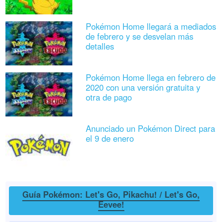
Pokémon Home llegará a mediados
de febrero y se desvelan más
detalles
Pokémon Home llega en febrero de
2020 con una versión gratuita y
otra de pago
Anunciado un Pokémon Direct para
el 9 de enero
Guía Pokémon: Let's Go, Pikachu! / Let's Go,
Eevee!