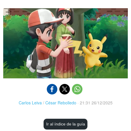
Carlos Leiva
/
César Rebolledo
·
21:31 26/12/2025
Ir al índice de la guía