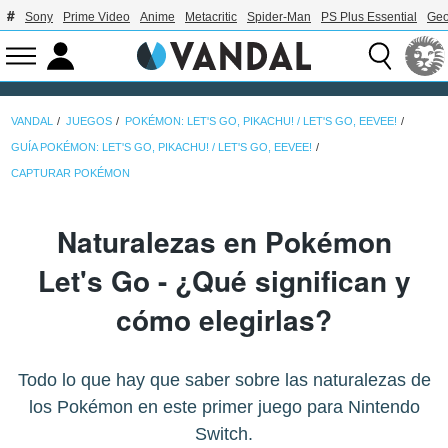
Sony
Prime Video
Anime
Metacritic
Spider-Man
PS Plus Essential
Geo
VANDAL
JUEGOS
POKÉMON: LET'S GO, PIKACHU! / LET'S GO, EEVEE!
GUÍA POKÉMON: LET'S GO, PIKACHU! / LET'S GO, EEVEE!
CAPTURAR POKÉMON
Naturalezas en Pokémon
Let's Go - ¿Qué significan y
cómo elegirlas?
Todo lo que hay que saber sobre las naturalezas de
los Pokémon en este primer juego para Nintendo
Switch.