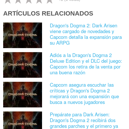
ARTÍCULOS RELACIONADOS
Dragon's Dogma 2: Dark Arisen
viene cargado de novedades y
Capcom detalla la expansión para
su ARPG
Adiós a la Dragon's Dogma 2
Deluxe Edition y el DLC del juego:
Capcom los retira de la venta por
una buena razón
Capcom asegura escuchar las
críticas y Dragon's Dogma 2
mejorará con una expansión que
busca a nuevos jugadores
Prepárate para Dark Arisen:
Dragon's Dogma 2 recibirá dos
grandes parches y el primero ya