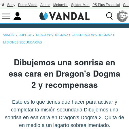
Sony
Prime Video
Anime
Metacritic
Spider-Man
PS Plus Essential
Geo
VANDAL
JUEGOS
DRAGON'S DOGMA 2
GUÍA DRAGON'S DOGMA 2
MISIONES SECUNDARIAS
Dibujemos una sonrisa en
esa cara en Dragon's Dogma
2 y recompensas
Esto es lo que tienes que hacer para activar y
completar la misión secundaria Dibujemos una
sonrisa en esa cara en Dragon's Dogma 2. Quita de
en medio a un lagarto sobrealimentado.