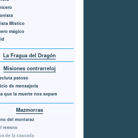
hicero
ionista
ista Místico
uero mágico
id
La Fragua del Dragón
Misiones contrarreloj
ecluta patoso
icio de mensajería
a que la muerte nos separe
Mazmorras
no del montaraz
l remoto
a de la cascada