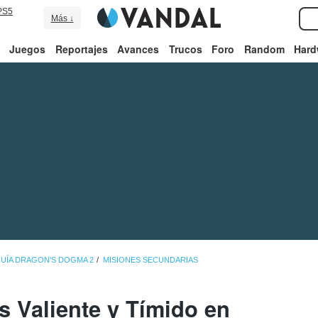
PS5
Más ↓
Juegos
Reportajes
Avances
Trucos
Foro
Random
Hard
UÍA DRAGON'S DOGMA 2
MISIONES SECUNDARIAS
 Valiente y Tímido en