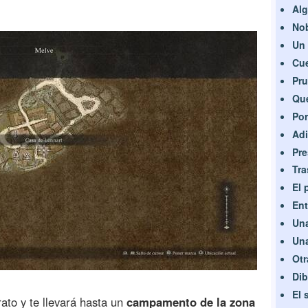
Alg
Nob
Un 
Cue
Pru
Que
Por
Adi
Pre
Tra
El 
Ent
Una
Una
Otr
Dib
El 
ato y te llevará hasta un
campamento de la zona