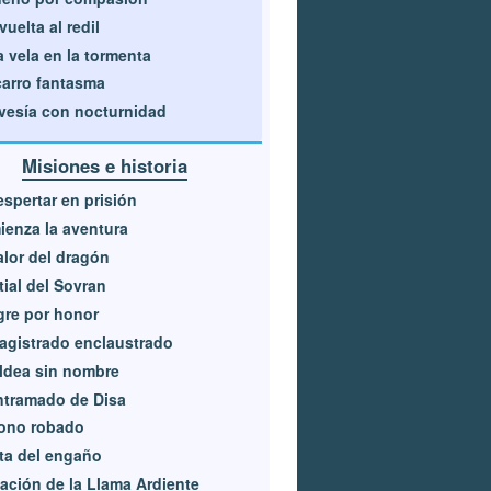
vuelta al redil
 vela en la tormenta
carro fantasma
vesía con nocturnidad
Misiones e historia
espertar en prisión
enza la aventura
alor del dragón
itial del Sovran
re por honor
agistrado enclaustrado
ldea sin nombre
ntramado de Disa
rono robado
ta del engaño
ación de la Llama Ardiente