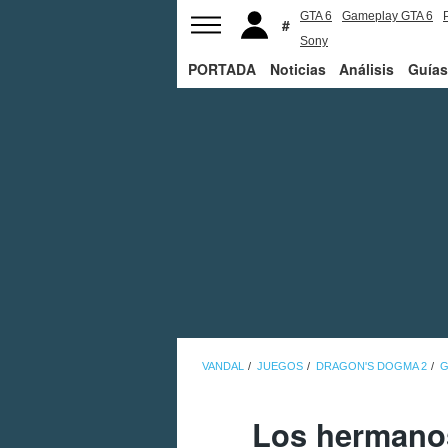
GTA 6
Gameplay GTA 6
Sony
PORTADA
Noticias
Análisis
Guías
VANDAL
JUEGOS
DRAGON'S DOGMA 2
G
Los hermanos