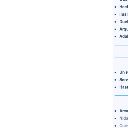
Hec
Ilus
Duel
Arq
Adal
Un r
Serv
Hast
Arca
Nida
Cuev