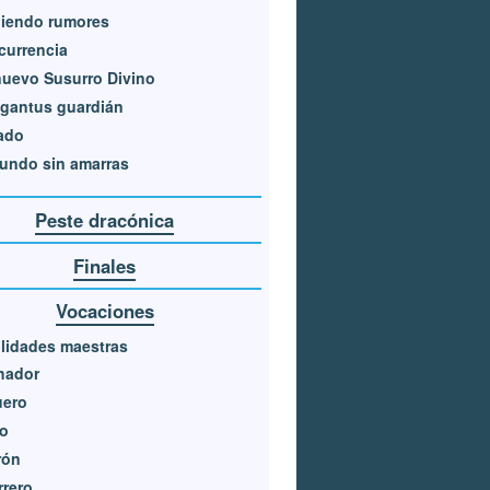
uiendo rumores
currencia
uevo Susurro Divino
igantus guardián
ado
undo sin amarras
Peste dracónica
Finales
Vocaciones
lidades maestras
hador
uero
o
rón
rero