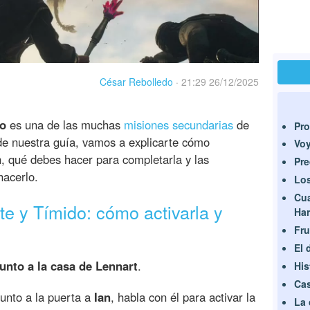
César Rebolledo
·
21:29 26/12/2025
do
es una de las muchas
misiones secundarias
de
Pro
e nuestra guía, vamos a explicarte cómo
Voy
án, qué debes hacer para completarla y las
Pr
acerlo.
Los
Cua
e y Tímido: cómo activarla y
Ha
Fru
El 
junto a la casa de Lennart
.
His
Cas
junto a la puerta a
Ian
, habla con él para activar la
La 