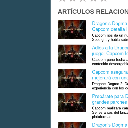
ARTÍCULOS RELACIO
Dragon's Dogma 
Capcom detalla 
Capcom nos da un nu
Spotlight y habla sobr
Adiós a la Drago
juego: Capcom lo
Capcom pone fecha a 
contenido descargabl
Capcom asegura 
mejorará con un
Dragon's Dogma 2: Da
experiencia con los c
Prepárate para D
grandes parches 
Capcom realizará ca
Series antes del lanz
plataformas.
Dragon's Dogma 2