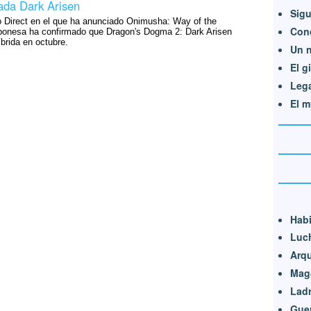
ada Dark Arisen
Sig
 Direct en el que ha anunciado Onimusha: Way of the
Con
ponesa ha confirmado que Dragon's Dogma 2: Dark Arisen
íbrida en octubre.
Un n
El g
Leg
El m
Habi
Luc
Arq
Mag
Lad
Guer