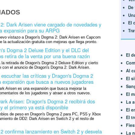
De 
NADOS
Una
El 
2: Dark Arisen viene cargado de novedades y
la expansión para su ARPG
Tra
evo vistazo a Dragon's Dogma 2: Dark Arisen en Capcom
e la actualización gratuita con mejoras que llega pronto.
n's Dogma 2 Deluxe Edition y el DLC del
El d
s retira de la venta por una buena razón
Comi
la retirada de Dragon's Dogma 2 Deluxe Edition y cierto
e con el anuncio de Dragon's Dogma 2: Dark Arisen.
Al c
escuchar las críticas y Dragon's Dogma 2
El s
a expansión que busca a nuevos jugadores
Sang
rk Arisen es una expansión que busca mejorar la
omentarios de los jugadores y atraer a otros nuevos.
El m
ark Arisen: Dragon's Dogma 2 recibirá dos
La a
y el primero ya está disponible
El e
mbios de peso en Dragon's Dogma 2 para PC, PS5 y Xbox
El t
amiento de DD2: Dark Arisen en Switch 2 y el resto de
Fies
 confirma lanzamiento en Switch 2 y desvela
La n