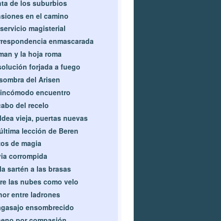
ta de los suburbios
siones en el camino
servicio magisterial
rrespondencia enmascarada
an y la hoja roma
olución forjada a fuego
sombra del Arisen
 incómodo encuentro
cabo del recelo
ldea vieja, puertas nuevas
última lección de Beren
os de magia
ia corrompida
la sartén a las brasas
re las nubes como velo
or entre ladrones
agasajo ensombrecido
neno por compasión