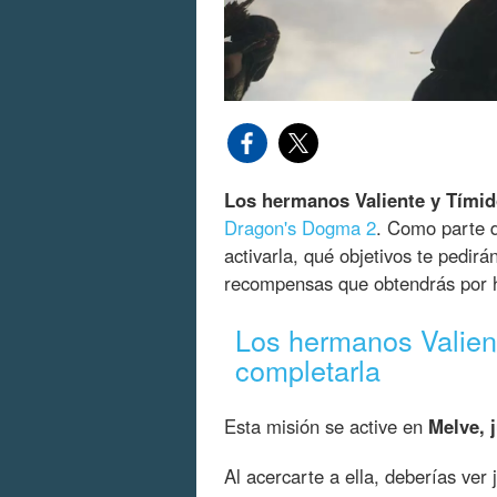
Los hermanos Valiente y Tími
Dragon's Dogma 2
. Como parte d
activarla, qué objetivos te pedir
recompensas que obtendrás por h
Los hermanos Valient
completarla
Esta misión se active en
Melve, 
Al acercarte a ella, deberías ver 