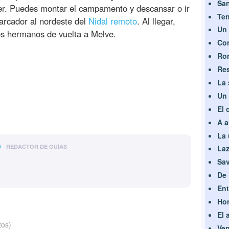
San
r. Puedes montar el campamento y descansar o ir
Ten
marcador al nordeste del
Nidal remoto
. Al llegar,
Un 
os hermanos de vuelta a Melve.
Co
Rom
Res
La 
Un
El 
A a
La 
o
REDACTOR DE GUÍAS
Laz
Sav
De 
Ent
Hon
El 
tos)
Ve