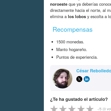
noroeste
que ya deberías conoce
directamente hacia el norte, al 
elimina a
los lobos
y escolta a l
Recompensas
1500 monedas.
Manto hogareño.
Puntos de experiencia.
César Rebolled
¿Te ha gustado el artículo?
-
/5 (
0
vo