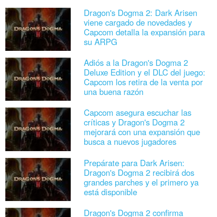
Dragon's Dogma 2: Dark Arisen
viene cargado de novedades y
Capcom detalla la expansión para
su ARPG
Adiós a la Dragon's Dogma 2
Deluxe Edition y el DLC del juego:
Capcom los retira de la venta por
una buena razón
Capcom asegura escuchar las
críticas y Dragon's Dogma 2
mejorará con una expansión que
busca a nuevos jugadores
Prepárate para Dark Arisen:
Dragon's Dogma 2 recibirá dos
grandes parches y el primero ya
está disponible
Dragon's Dogma 2 confirma