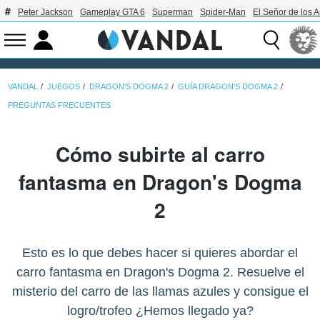
Peter Jackson
Gameplay GTA 6
Superman
Spider-Man
El Señor de los A
VANDAL
JUEGOS
DRAGON'S DOGMA 2
GUÍA DRAGON'S DOGMA 2
PREGUNTAS FRECUENTES
Cómo subirte al carro
fantasma en Dragon's Dogma
2
Esto es lo que debes hacer si quieres abordar el
carro fantasma en Dragon's Dogma 2. Resuelve el
misterio del carro de las llamas azules y consigue el
logro/trofeo ¿Hemos llegado ya?