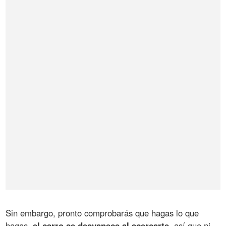
Sin embargo, pronto comprobarás que hagas lo que
hagas,
el carro se desvanece al acercarte
, así que ni