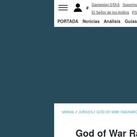
Gameplay GTA 6
Superm
El Señor de los Anillos
PS
PORTADA
Noticias
Análisis
Guías
VANDAL
JUEGOS
GOD OF WAR: RAGNAR
God of War R