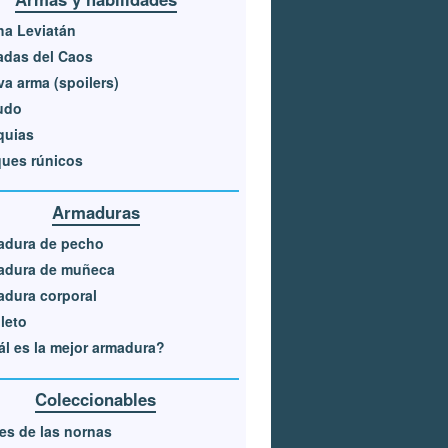
a Leviatán
adas del Caos
a arma (spoilers)
udo
quias
ues rúnicos
Armaduras
adura de pecho
adura de muñeca
dura corporal
leto
l es la mejor armadura?
Coleccionables
es de las nornas