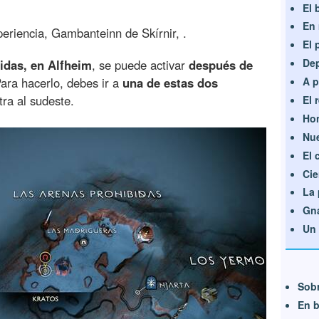
El 
En 
eriencia, Gambanteinn de Skírnir, .
El 
Dep
idas, en Alfheim
, se puede activar
después de
A p
Para hacerlo, debes ir a
una de estas dos
tra al sudeste.
El 
Ho
Nue
El 
Cie
La 
Gná
Un 
Sobr
En b