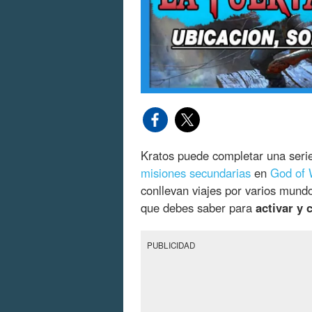
Kratos puede completar una seri
misiones secundarias
en
God of 
conllevan viajes por varios mundo
que debes saber para
activar y 
PUBLICIDAD