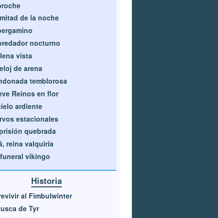
broche
mitad de la noche
pergamino
redador nocturno
lena vista
reloj de arena
ndonada temblorosa
ve Reinos en flor
cielo ardiente
rvos estacionales
prisión quebrada
, reina valquiria
funeral vikingo
Historia
evivir al Fimbulwinter
usca de Tyr