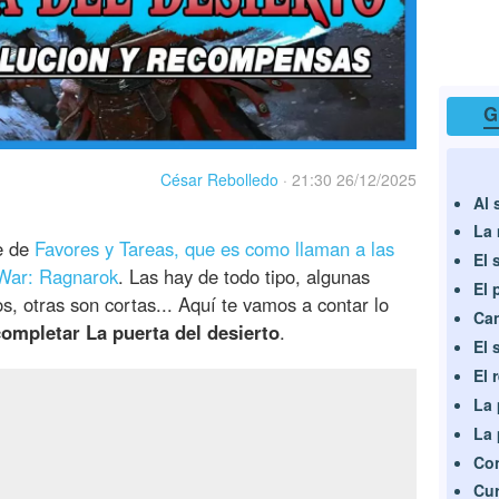
G
César Rebolledo
·
21:30 26/12/2025
Al 
La 
e de
Favores y Tareas, que es como llaman a las
El 
War: Ragnarok
. Las hay de todo tipo, algunas
El 
s, otras son cortas... Aquí te vamos a contar lo
Can
completar La puerta del desierto
.
El 
El 
La 
La 
Con
Cur