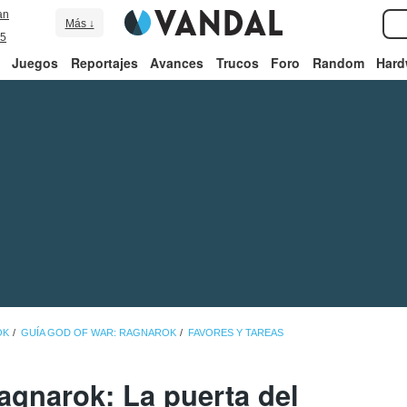
an
Más ↓
5
Juegos
Reportajes
Avances
Trucos
Foro
Random
Hard
OK
GUÍA GOD OF WAR: RAGNAROK
FAVORES Y TAREAS
agnarok: La puerta del