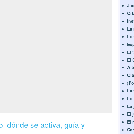
Jar
Orb
Ins
La 
Los
Esp
El 
El 
A t
Olo
¡Po
La 
Lo 
La 
El 
El 
o: dónde se activa, guía y
Cam