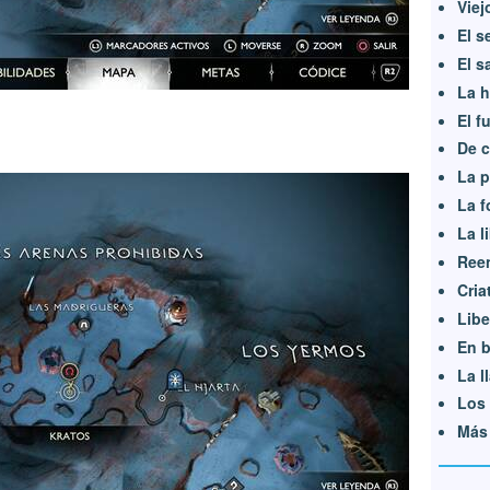
Viej
El s
El s
La h
El f
De c
La p
La f
La l
Ree
Cria
Libe
En 
La l
Los 
Más 