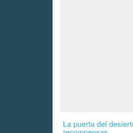
La puerta del desiert
recompensas