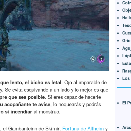
Cofr
Obje
Hall
Teso
Cue
Grie
Aguj
Lápi
Esta
Ras
Los 
que lento, el bicho es letal
. Ojo al imparable de
lay. Se evita esquivando a un lado y lo mejor es que
pre que sea posible
. Si eres capaz de hacerle
El P
u acopañante te avise
, lo noquearás y podrás
o sí incendiar
al monstruo.
Arco
, el Gambanteinn de Skírnir,
Fortuna de Alfheim
y