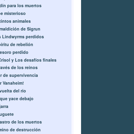
dín para los muertos
e misterioso
tintos animales
maldición de Sigrun
 Lindwyrms perdidos
íritu de rebelión
tesoro perdido
Crisol y Los desafíos finales
ravés de los reinos
r de supervivencia
r Vanaheim!
vuelta del río
que yace debajo
jarra
juguete
rastro de los muertos
ino de destrucción