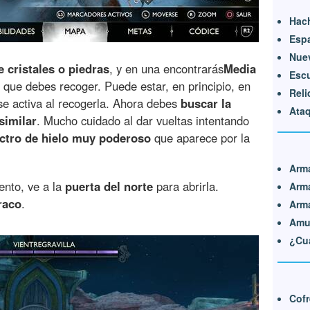
Hach
Esp
Nuev
e cristales o piedras
, y en una encontrarás
Media
Esc
que debes recoger. Puede estar, en principio, en
Reli
 se activa al recogerla. Ahora debes
buscar la
Ataq
similar
. Mucho cuidado al dar vueltas intentando
ctro de hielo muy poderoso
que aparece por la
Arm
nto, ve a la
puerta del norte
para abrirla.
Arm
raco
.
Arma
Amu
¿Cuá
Cofr