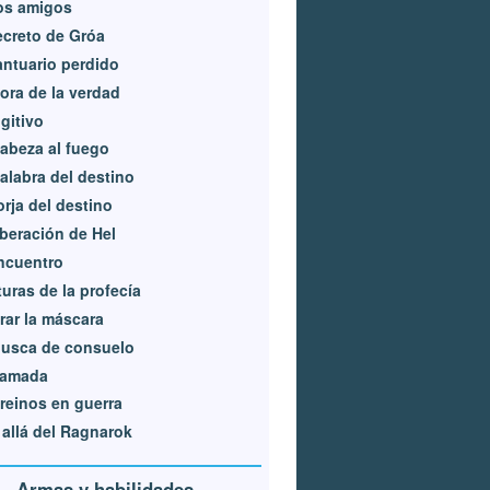
os amigos
ecreto de Gróa
antuario perdido
ora de la verdad
ugitivo
abeza al fuego
alabra del destino
orja del destino
iberación de Hel
ncuentro
turas de la profecía
rar la máscara
busca de consuelo
lamada
reinos en guerra
allá del Ragnarok
Armas y habilidades