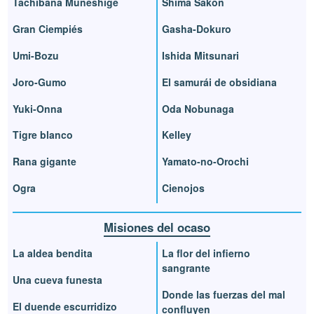
Tachibana Muneshige
Shima Sakon
Gran Ciempiés
Gasha-Dokuro
Umi-Bozu
Ishida Mitsunari
Joro-Gumo
El samurái de obsidiana
Yuki-Onna
Oda Nobunaga
Tigre blanco
Kelley
Rana gigante
Yamato-no-Orochi
Ogra
Cienojos
Misiones del ocaso
La aldea bendita
La flor del infierno
sangrante
Una cueva funesta
Donde las fuerzas del mal
El duende escurridizo
confluyen