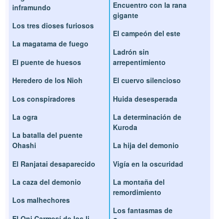
Encuentro con la rana
inframundo
gigante
Los tres dioses furiosos
El campeón del este
La magatama de fuego
Ladrón sin
El puente de huesos
arrepentimiento
Heredero de los Nioh
El cuervo silencioso
Los conspiradores
Huida desesperada
La ogra
La determinación de
Kuroda
La batalla del puente
Ohashi
La hija del demonio
El Ranjatai desaparecido
Vigía en la oscuridad
La caza del demonio
La montaña del
remordimiento
Los malhechores
Los fantasmas de
El Oni Carmesí de los li