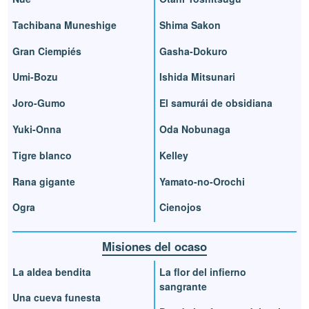
Tachibana Muneshige
Shima Sakon
Gran Ciempiés
Gasha-Dokuro
Umi-Bozu
Ishida Mitsunari
Joro-Gumo
El samurái de obsidiana
Yuki-Onna
Oda Nobunaga
Tigre blanco
Kelley
Rana gigante
Yamato-no-Orochi
Ogra
Cienojos
Misiones del ocaso
La aldea bendita
La flor del infierno
sangrante
Una cueva funesta