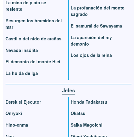
La mina de plata se
La profanación del monte
resiente
sagrado
Resurgen los bramidos del
El samurái de Sawayama
mar
La aparición del rey
Castillo del nido de arañas
demonio
Nevada insólita
Los ojos de la reina
El demonio del monte Hiei
La huida de Iga
Jefes
Derek el Ejecutor
Honda Tadakatsu
Onryoki
Okatsu
Hino-enma
Saika Magoichi
Nue
Otani Yoshitsugu