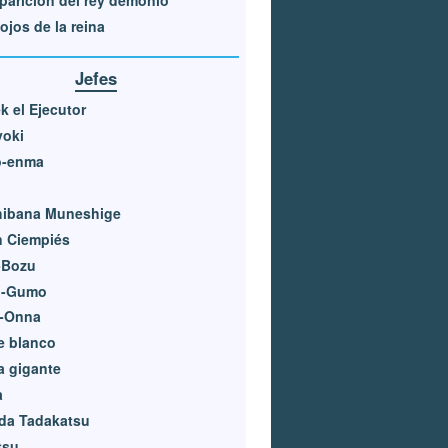
ojos de la reina
Jefes
k el Ejecutor
yoki
o-enma
hibana Muneshige
n Ciempiés
-Bozu
o-Gumo
i-Onna
e blanco
a gigante
a
da Tadakatsu
tsu