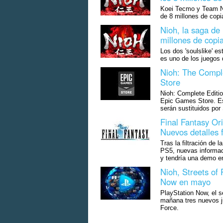
Koei Tecmo y Team Ni
de 8 millones de copi
Nioh, la saga de 
millones de copi
Los dos 'soulslike' e
es uno de los juegos
Nioh: The Comple
Store
Nioh: Complete Editio
Epic Games Store. Es
serán sustituidos por
Final Fantasy Ori
Nuevos detalles f
Tras la filtración de 
PS5, nuevas informac
y tendría una demo e
Nioh, Streets of
Now en mayo
PlayStation Now, el s
mañana tres nuevos j
Force.