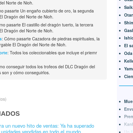
el Norte de Nioh.
Saik
o pasarte Un engaño cubierto de oro, la segunda
Otan
El Dragón del Norte de Nioh.
Shi
mo pasarte El castillo del dragón tuerto, la tercera
Gas
El Dragón del Norte de Nioh.
Ishi
s
: Cómo pasarte Cazadora de piedras espirituales, la
rgable El Dragón del Norte de Nioh.
El s
orte
: Todos los coleccionables que incluye el priemr
Oda
Kell
mo conseguir todos los trofeos del DLC Dragón del
Yam
s son y cómo conseguirlos.
Cie
tos)
Muer
Envu
NADOS
Prem
Kanb
ra un nuevo hito de ventas: Ya ha superado
e unidades vendidas en todo el mundo
Un f