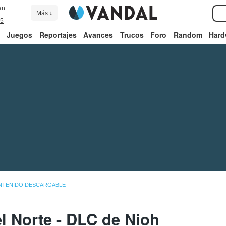
an
Más ↓
5
Juegos
Reportajes
Avances
Trucos
Foro
Random
Hard
NTENIDO DESCARGABLE
l Norte - DLC de Nioh