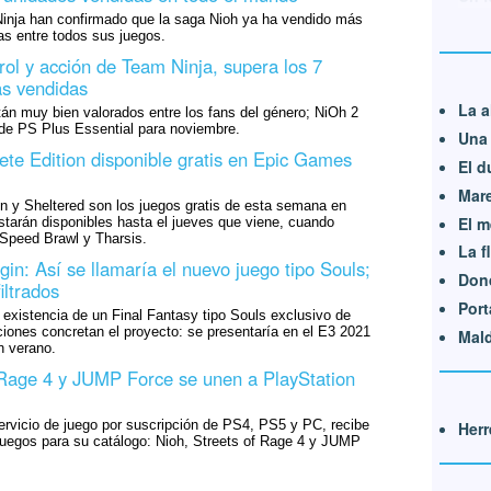
nja han confirmado que la saga Nioh ya ha vendido más
as entre todos sus juegos.
rol y acción de Team Ninja, supera los 7
as vendidas
La a
stán muy bien valorados entre los fans del género; NiOh 2
 de PS Plus Essential para noviembre.
Una 
te Edition disponible gratis en Epic Games
El d
Mare
n y Sheltered son los juegos gratis de esta semana en
El m
tarán disponibles hasta el jueves que viene, cuando
 Speed Brawl y Tharsis.
La f
gin: Así se llamaría el nuevo juego tipo Souls;
Dond
iltrados
Port
la existencia de un Final Fantasy tipo Souls exclusivo de
iones concretan el proyecto: se presentaría en el E3 2021
Mald
n verano.
 Rage 4 y JUMP Force se unen a PlayStation
ervicio de juego por suscripción de PS4, PS5 y PC, recibe
Herr
uegos para su catálogo: Nioh, Streets of Rage 4 y JUMP