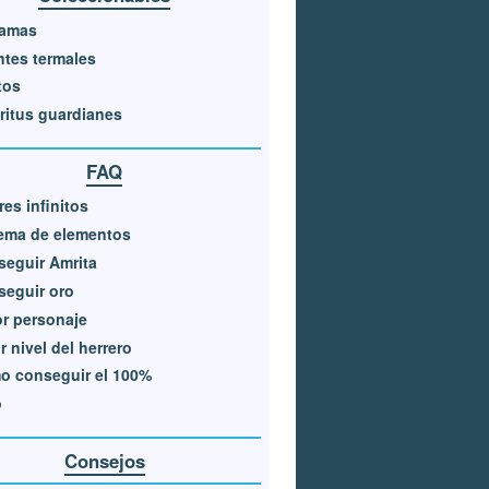
amas
tes termales
tos
ritus guardianes
FAQ
ires infinitos
ema de elementos
eguir Amrita
eguir oro
r personaje
r nivel del herrero
o conseguir el 100%
o
Consejos