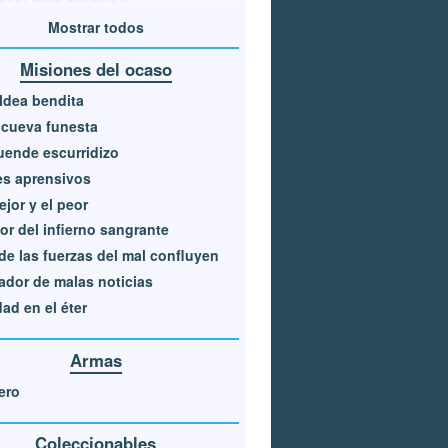
Mostrar todos
Misiones del ocaso
ldea bendita
cueva funesta
uende escurridizo
s aprensivos
ejor y el peor
lor del infierno sangrante
e las fuerzas del mal confluyen
ador de malas noticias
ad en el éter
Armas
ero
Coleccionables