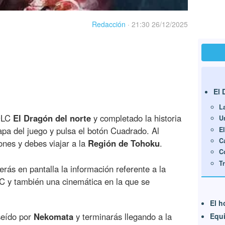
Redacción
·
21:30 26/12/2025
El 
La
 DLC
El Dragón del norte
y completado la historia
U
apa del juego y pulsa el botón Cuadrado. Al
El
C
iones y debes viajar a la
Región de Tohoku
.
C
T
verás en pantalla la información referente a la
LC y también una cinemática en la que se
El h
seído por
Nekomata
y terminarás llegando a la
Equi