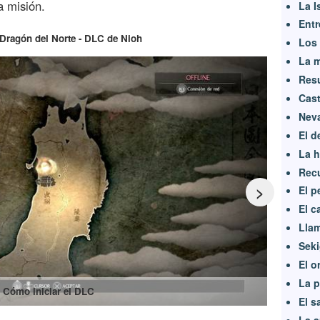
a misión.
La I
Entr
 Dragón del Norte - DLC de Nioh
Los 
La m
Resu
Cast
Neva
El d
La h
Recu
>
El p
El c
Llam
Sek
El o
La p
Cómo iniciar el DLC
El 
La a