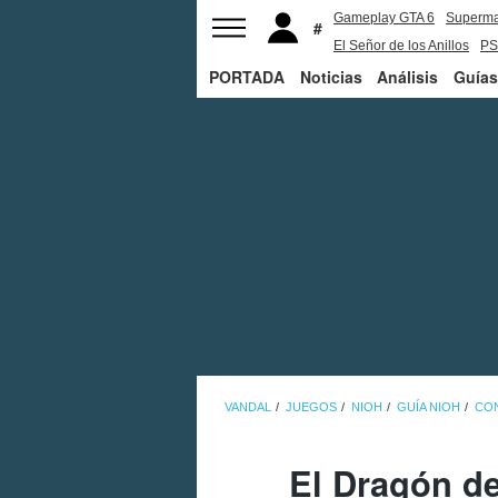
Gameplay GTA 6
Superm
El Señor de los Anillos
PS
PORTADA
Noticias
Análisis
Guías
VANDAL
JUEGOS
NIOH
GUÍA NIOH
CO
El Dragón de