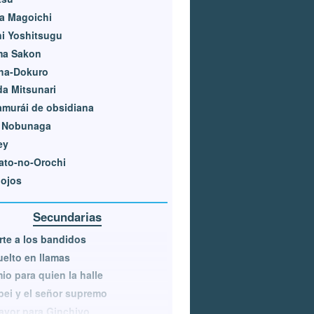
a Magoichi
i Yoshitsugu
ma Sakon
ha-Dokuro
da Mitsunari
amurái de obsidiana
 Nobunaga
ey
ato-no-Orochi
nojos
Secundarias
te a los bandidos
elto en llamas
io para quien la halle
ei y el señor supremo
avor para Ginchiyo