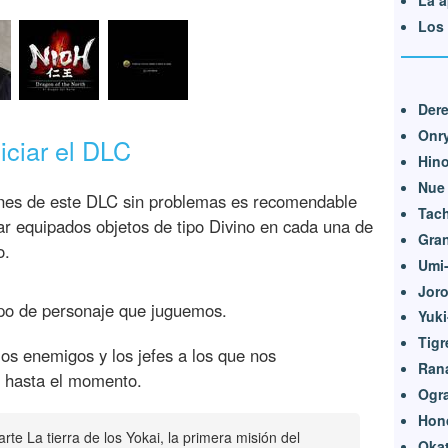
Los 
Dere
Onr
iciar el DLC
Hin
Nue
iones de este DLC sin problemas es recomendable
Tac
var equipados objetos de tipo Divino en cada una de
Gra
o.
Umi
Jor
ipo de personaje que juguemos.
Yuk
Tigr
los enemigos y los jefes a los que nos
Ran
 hasta el momento.
Ogr
Hon
te La tierra de los Yokai, la primera misión del
Oka