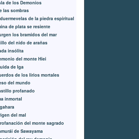
sla de los Demonios
e las sombras
duermevelas de la piedra espiritual
ina de plata se resiente
rgen los bramidos del mar
illo del nido de arañas
da insólita
emonio del monte Hiei
uida de Iga
erdos de los lirios mortales
eso del mundo
astillo profanado
a inmortal
igahara
rigen del mal
rofanación del monte sagrado
Historia del DLC
samurái de Sawayama
parición del rey demonio