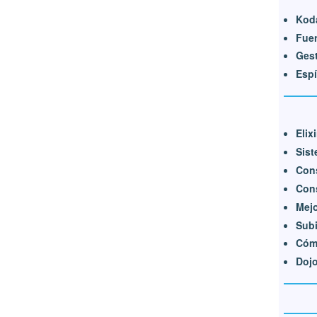
Kod
Fuen
Ges
Espí
Elix
Sist
Cons
Cons
Mejo
Subi
Cóm
Doj