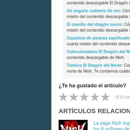
contenido descargable El Dragón d
Un engaño cubierto de oro
: Cóm
misión del contenido descargable 
El castillo del dragón tuerto
: Có
misión del contenido descargable 
Cazadora de piedras espirituale
cuarta misión del contenido desca
Coleccionables El Dragón del N
contenido descargable de Nioh.
Trofeos El Dragón del Norte
: Có
norte de Nioh. Te contamos cuále
¿Te ha gustado el artículo?
-
/5 (
0
vo
ARTÍCULOS RELACIO
La saga Nioh log
los 8 millones d