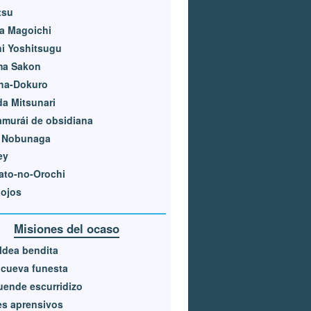
tsu
a Magoichi
i Yoshitsugu
ma Sakon
ha-Dokuro
da Mitsunari
amurái de obsidiana
 Nobunaga
ey
ato-no-Orochi
nojos
Misiones del ocaso
ldea bendita
cueva funesta
uende escurridizo
s aprensivos