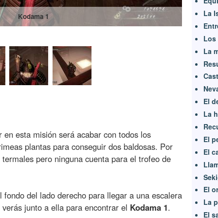
Equi
La I
Kodama 1
Entr
Los 
La m
Resu
Cast
Neva
El d
La h
Recu
 en esta misión será acabar con todos los
El p
rimeas plantas para conseguir dos baldosas. Por
El c
 termales pero ninguna cuenta para el trofeo de
Llam
Sek
El o
l fondo del lado derecho para llegar a una escalera
La p
 verás junto a ella para encontrar el
Kodama 1
.
El 