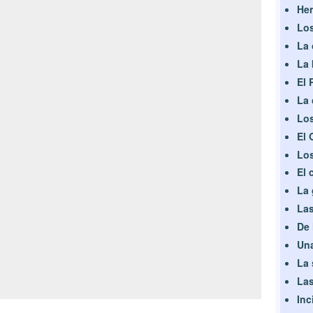
Her
Los
La 
La 
El 
La 
Lo
El 
Lo
El 
La 
Las
De 
Una
La 
Las
Inc