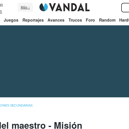
an
Más ↓
5
Juegos
Reportajes
Avances
Trucos
Foro
Random
Hard
IONES SECUNDARIAS
el maestro - Misión