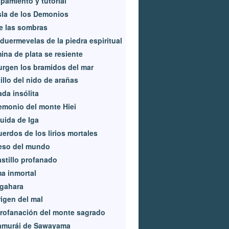
pamiento y tutorial
sla de los Demonios
Kodama 2
e las sombras
duermevelas de la piedra espiritual
ina de plata se resiente
rgen los bramidos del mar
illo del nido de arañas
da insólita
emonio del monte Hiei
uida de Iga
erdos de los lirios mortales
eso del mundo
astillo profanado
a inmortal
igahara
rigen del mal
rofanación del monte sagrado
samurái de Sawayama