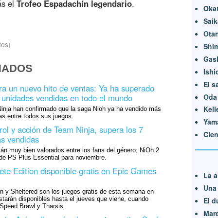
ás el
Trofeo Espadachín legendario
.
Oka
Saik
Otan
tos)
Shi
Gas
NADOS
Ishi
El s
ra un nuevo hito de ventas: Ya ha superado
Oda
e unidades vendidas en todo el mundo
Kell
nja han confirmado que la saga Nioh ya ha vendido más
as entre todos sus juegos.
Yam
rol y acción de Team Ninja, supera los 7
Cie
as vendidas
stán muy bien valorados entre los fans del género; NiOh 2
 de PS Plus Essential para noviembre.
te Edition disponible gratis en Epic Games
La a
Una 
n y Sheltered son los juegos gratis de esta semana en
tarán disponibles hasta el jueves que viene, cuando
El d
 Speed Brawl y Tharsis.
Mare