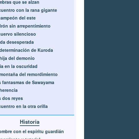
bras que se alzan
uentro con la rana gigante
campeón del este
rón sin arrepentimiento
cuervo silencioso
da desesperada
determinación de Kuroda
hija del demonio
ía en la oscuridad
montaña del remordimiento
s fantasmas de Sawayama
herencia
 dos reyes
uentro en la otra orilla
Historia
ombre con el espíritu guardián