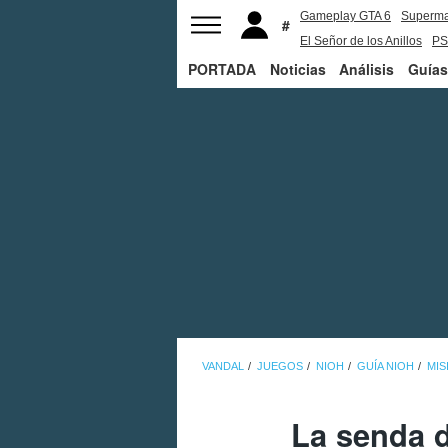
Gameplay GTA 6
Superm
El Señor de los Anillos
PS
PORTADA
Noticias
Análisis
Guías
VANDAL
JUEGOS
NIOH
GUÍA NIOH
MIS
La senda d