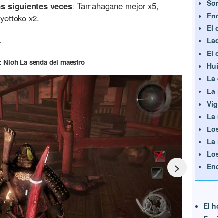
Som
s siguientes veces
: Tamahagane mejor x5,
Enc
yottoko x2.
El 
.
Lad
El 
: Nioh La senda del maestro
Hui
La 
La 
Vig
La 
Lo
La 
Los
>
Enc
El h