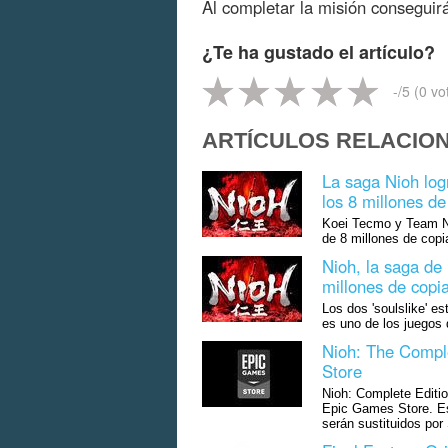
Al completar la misión conseguir
¿Te ha gustado el artículo?
-
/5 (
0
vo
ARTÍCULOS RELACIO
La saga Nioh log
los 8 millones d
Koei Tecmo y Team Ni
de 8 millones de copi
Nioh, la saga de 
millones de copi
Los dos 'soulslike' e
es uno de los juegos
Nioh: The Comple
Store
Nioh: Complete Editio
Epic Games Store. Es
serán sustituidos por