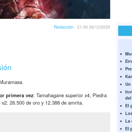
Redacción
·
21:30 26/12/2025
Mue
Env
sión
Pre
Kan
a Muramasa.
Un 
Inv
or primera vez
: Tamahagane superior x4, Piedra
del
 x2. 26.500 de oro y 12.388 de amrita.
El 
Los
La
El 