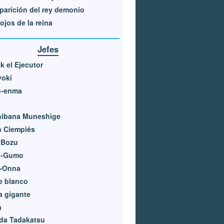
parición del rey demonio
ojos de la reina
Jefes
k el Ejecutor
yoki
o-enma
hibana Muneshige
n Ciempiés
-Bozu
o-Gumo
i-Onna
e blanco
a gigante
a
da Tadakatsu