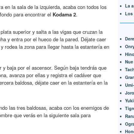
La a
tra en la sala de la izquierda, acaba con todos los
Los 
fondo para encontrar el
Kodama 2
.
 plata superior y salta a las vigas que cruzan la
Dere
cha y entra por el hueco de la pared. Déjate caer
 y rodea la zona para llegar hasta la estantería en
Onr
Hin
Nue
or y baja por el ascensor. Según baja tendrás que
Tac
ona, avanza por ellas y registra el cadáver que
Gra
ercera baldosa, déjate caer en la estantería en la
Umi
Jor
Yuk
ando las tres baldosas, acaba con los enemigos de
Tigr
hombre que verás en la siguiente sala para
Ran
Ogr
Hon