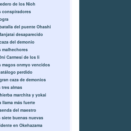
edero de los Nioh
 conspiradores
ogra
batalla del puente Ohashi
Ranjatai desaparecido
caza del demonio
s malhechores
Oni Carmesí de los li
s magos onmyo vencidos
catálogo perdido
gran caza de demonios
 tres almas
hierba marchita y yokai
 llama más fuerte
senda del maestro
 siete buenas nuevas
idente en Okehazama