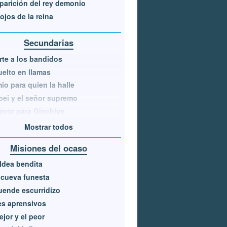
parición del rey demonio
ojos de la reina
Secundarias
te a los bandidos
elto en llamas
io para quien la halle
ei y el señor supremo
avor para Ginchiyo
Mostrar todos
Misiones del ocaso
ldea bendita
cueva funesta
Parte trasera
uende escurridizo
s aprensivos
ejor y el peor