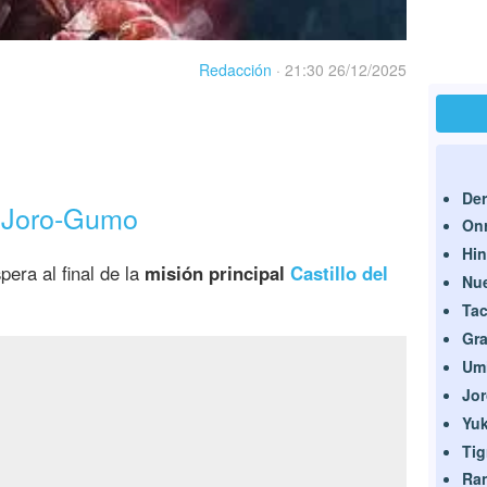
Redacción
·
21:30 26/12/2025
Der
e Joro-Gumo
Onr
Hi
pera al final de la
misión principal
Castillo del
Nu
Ta
Gra
Um
Jo
Yu
Tig
Ran