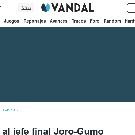
e
Más ↓
Juegos
Reportajes
Avances
Trucos
Foro
Random
Hard
ES FINALES
al jefe final Joro-Gumo