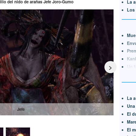
tillo del nido de arañas Jefe Joro-Gumo
La a
Los 
Muer
Envu
Prem
Kanb
>
Un f
La a
Una 
Jefe
El d
Mare
El m