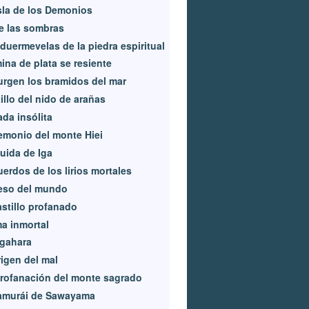
sla de los Demonios
e las sombras
duermevelas de la piedra espiritual
ina de plata se resiente
rgen los bramidos del mar
illo del nido de arañas
da insólita
emonio del monte Hiei
uida de Iga
erdos de los lirios mortales
eso del mundo
astillo profanado
a inmortal
igahara
rigen del mal
rofanación del monte sagrado
samurái de Sawayama