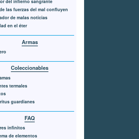
lor del infierno sangrante
e las fuerzas del mal confluyen
ador de malas noticias
ad en el éter
Armas
ero
Coleccionables
amas
tes termales
tos
ritus guardianes
FAQ
ires infinitos
ema de elementos