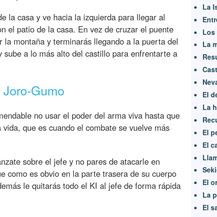
La I
e la casa y ve hacia la izquierda para llegar al
Entr
n el patio de la casa. En vez de cruzar el puente
Los 
r la montaña y terminarás llegando a la puerta del
La m
 y sube a lo más alto del castillo para enfrentarte a
Resu
Cast
Neva
fe Joro-Gumo
El d
La h
omendable no usar el poder del arma viva hasta que
Recu
a vida, que es cuando el combate se vuelve más
El p
El c
Llam
ate sobre el jefe y no pares de atacarle en
Sek
ue como es obvio en la parte trasera de su cuerpo
El o
emás le quitarás todo el KI al jefe de forma rápida
La p
El 