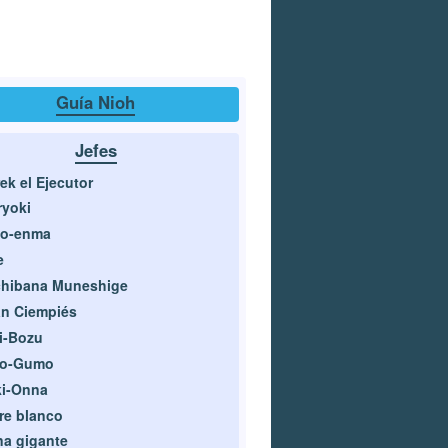
Guía Nioh
Jefes
ek el Ejecutor
yoki
no-enma
e
chibana Muneshige
n Ciempiés
i-Bozu
ro-Gumo
ki-Onna
re blanco
a gigante