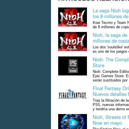
La saga Nioh log
los 8 millones d
Koei Tecmo y Team Ni
de 8 millones de copi
Nioh, la saga de 
millones de copi
Los dos 'soulslike' e
es uno de los juegos
Nioh: The Comple
Store
Nioh: Complete Editio
Epic Games Store. Es
serán sustituidos por
Final Fantasy Ori
Nuevos detalles f
Tras la filtración de 
PS5, nuevas informac
y tendría una demo e
Nioh, Streets of
Now en mayo