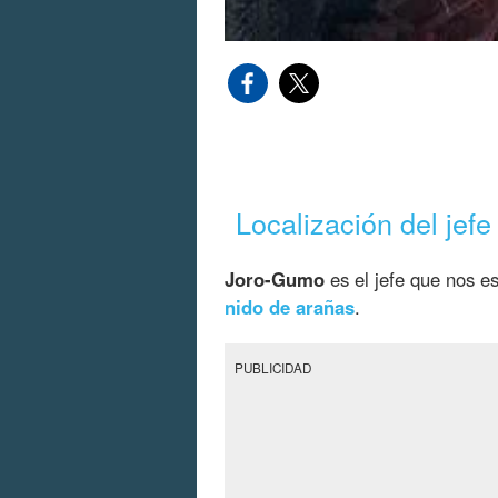
Localización del jef
Joro-Gumo
es el jefe que nos es
nido de arañas
.
PUBLICIDAD