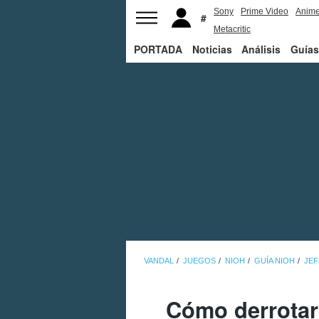
Sony
Prime Video
Anim
Metacritic
PORTADA
Noticias
Análisis
Guías
VANDAL
JUEGOS
NIOH
GUÍA NIOH
JEF
Cómo derrotar 