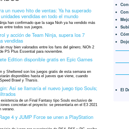
Cons
ra un nuevo hito de ventas: Ya ha superado
Cons
e unidades vendidas en todo el mundo
Mejo
nja han confirmado que la saga Nioh ya ha vendido más
Subi
as entre todos sus juegos.
Cóm
rol y acción de Team Ninja, supera los 7
as vendidas
Doj
stán muy bien valorados entre los fans del género; NiOh 2
 de PS Plus Essential para noviembre.
te Edition disponible gratis en Epic Games
n y Sheltered son los juegos gratis de esta semana en
tarán disponibles hasta el jueves que viene, cuando
 Speed Brawl y Tharsis.
gin: Así se llamaría el nuevo juego tipo Souls;
El D
iltrados
la existencia de un Final Fantasy tipo Souls exclusivo de
iones concretan el proyecto: se presentaría en el E3 2021
n verano.
 Rage 4 y JUMP Force se unen a PlayStation