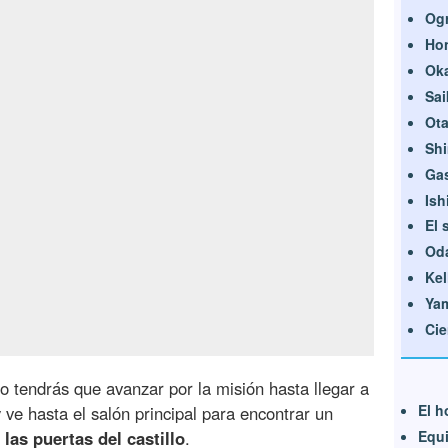
Og
Ho
Ok
Sai
Ota
Sh
Ga
Ish
El 
Od
Kel
Yam
Cie
ro tendrás que avanzar por la misión hasta llegar a
El h
 ve hasta el salón principal para encontrar un
Equi
 las puertas del castillo
.