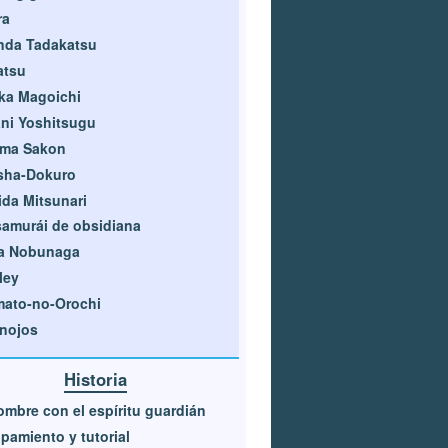
ra
nda Tadakatsu
atsu
ka Magoichi
ni Yoshitsugu
ima Sakon
sha-Dokuro
ida Mitsunari
samurái de obsidiana
a Nobunaga
ley
ato-no-Orochi
nojos
Historia
ombre con el espíritu guardián
pamiento y tutorial