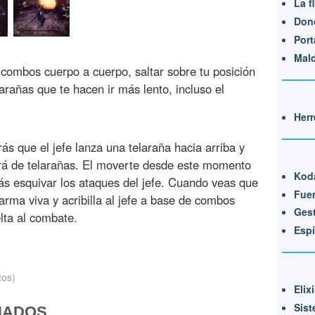
La f
Dond
Port
Mald
 combos cuerpo a cuerpo, saltar sobre tu posición
arañas que te hacen ir más lento, incluso el
Herr
s que el jefe lanza una telaraña hacia arriba y
ará de telarañas. El moverte desde este momento
Kod
ás esquivar los ataques del jefe. Cuando veas que
Fuen
arma viva y acribilla al jefe a base de combos
Ges
lta al combate.
Espí
tos)
Elix
Sist
NADOS