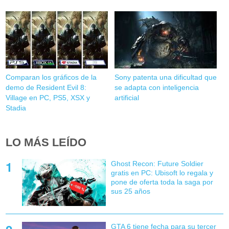
Comparan los gráficos de la
Sony patenta una dificultad que
demo de Resident Evil 8:
se adapta con inteligencia
Village en PC, PS5, XSX y
artificial
Stadia
LO MÁS LEÍDO
Ghost Recon: Future Soldier
gratis en PC: Ubisoft lo regala y
pone de oferta toda la saga por
sus 25 años
GTA 6 tiene fecha para su tercer