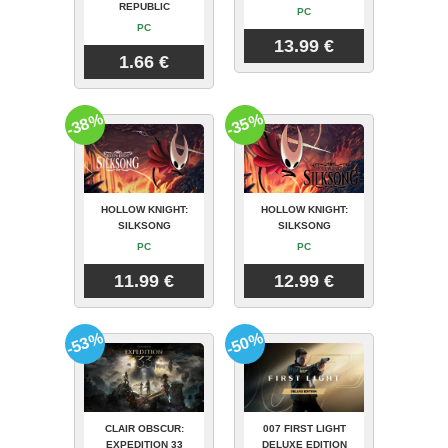
REPUBLIC
PC
PC
13.99 €
1.66 €
-38%
-35%
HOLLOW KNIGHT:
HOLLOW KNIGHT:
SILKSONG
SILKSONG
PC
PC
11.99 €
12.99 €
-53%
-50%
CLAIR OBSCUR:
007 FIRST LIGHT
EXPEDITION 33
DELUXE EDITION