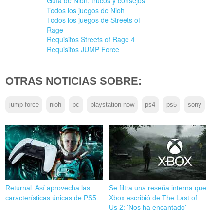
Guía de Nioh, trucos y consejos
Todos los juegos de Nioh
Todos los juegos de Streets of
Rage
Requisitos Streets of Rage 4
Requisitos JUMP Force
OTRAS NOTICIAS SOBRE:
jump force
nioh
pc
playstation now
ps4
ps5
sony
Returnal: Así aprovecha las
Se filtra una reseña interna que
características únicas de PS5
Xbox escribió de The Last of
Us 2: 'Nos ha encantado'