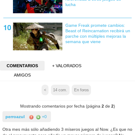
lucha
Game Freak promete cambios:
Beast of Reincarnation recibirá un
parche con múltiples mejoras la
semana que viene
COMENTARIOS
+ VALORADOS
AMIGOS
<
14
com.
En foros
Mostrando comentarios por fecha (página
2
de
2
)
perroazul
+0
Otra mes más sólo añadiendo 3 míseros juegos al Now. ¿Es que no