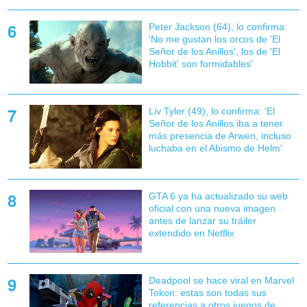
Peter Jackson (64), lo confirma:
'No me gustan los orcos de 'El
Señor de los Anillos', los de 'El
Hobbit' son formidables'
Liv Tyler (49), lo confirma: 'El
Señor de los Anillos iba a tener
más presencia de Arwen, incluso
luchaba en el Abismo de Helm'
GTA 6 ya ha actualizado su web
oficial con una nueva imagen
antes de lanzar su tráiler
extendido en Netflix
Deadpool se hace viral en Marvel
Tokon: estas son todas sus
referencias a otros juegos de