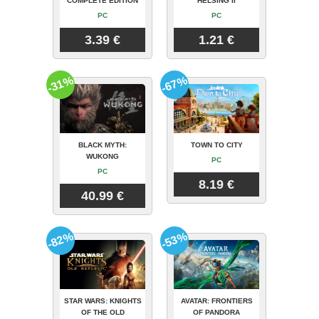
COMPLETE EDITION
HELSING II
PC
PC
3.39 €
1.21 €
-31%
-67%
BLACK MYTH:
TOWN TO CITY
WUKONG
PC
PC
8.19 €
40.99 €
-82%
-53%
STAR WARS: KNIGHTS
AVATAR: FRONTIERS
OF THE OLD
OF PANDORA