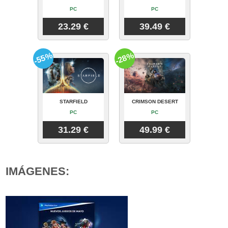
PC
PC
23.29 €
39.49 €
-55%
-28%
STARFIELD
CRIMSON DESERT
PC
PC
31.29 €
49.99 €
IMÁGENES: