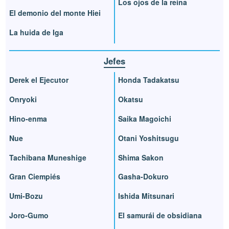
Los ojos de la reina
El demonio del monte Hiei
La huida de Iga
Jefes
Derek el Ejecutor
Honda Tadakatsu
Onryoki
Okatsu
Hino-enma
Saika Magoichi
Nue
Otani Yoshitsugu
Tachibana Muneshige
Shima Sakon
Gran Ciempiés
Gasha-Dokuro
Umi-Bozu
Ishida Mitsunari
Joro-Gumo
El samurái de obsidiana