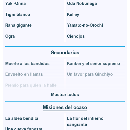
Yuki-Onna
Oda Nobunaga
Tigre blanco
Kelley
Rana gigante
Yamato-no-Orochi
Ogra
Cienojos
Secundarias
Muerte a los bandidos
Kanbei y el señor supremo
Envuelto en llamas
Un favor para Ginchiyo
Premio para quien la halle
Mostrar todos
Misiones del ocaso
La aldea bendita
La flor del infierno
sangrante
Una cueva funesta