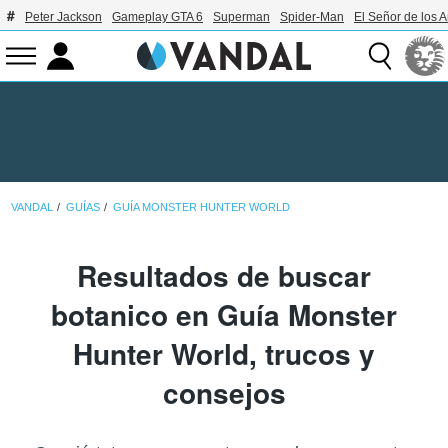
Peter Jackson
Gameplay GTA 6
Superman
Spider-Man
El Señor de los A
VANDAL
GUÍAS
GUÍA MONSTER HUNTER WORLD
Resultados de buscar
botanico en Guía Monster
Hunter World, trucos y
consejos