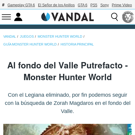
Gameplay GTA 6
El Señor de los Anillos
GTA 6
PS5
Sony
Prime Video
VANDAL
JUEGOS
MONSTER HUNTER WORLD
GUÍA MONSTER HUNTER WORLD
HISTORIA PRINCIPAL
Al fondo del Valle Putrefacto -
Monster Hunter World
Con el Legiana eliminado, por fin podemos seguir
con la búsqueda de Zorah Magdaros en el fondo del
Valle.