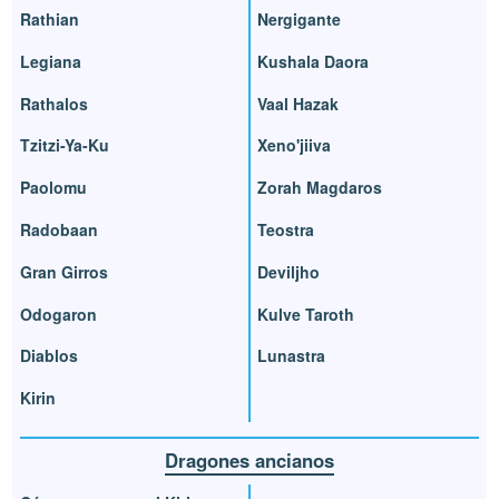
Rathian
Nergigante
Legiana
Kushala Daora
Rathalos
Vaal Hazak
Tzitzi-Ya-Ku
Xeno'jiiva
Paolomu
Zorah Magdaros
Radobaan
Teostra
Gran Girros
Deviljho
Odogaron
Kulve Taroth
Diablos
Lunastra
Kirin
Dragones ancianos