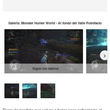
Galería: Monster Hunter World - Al fondo del Valle Putrefacto
>
Sigue los rastros
E