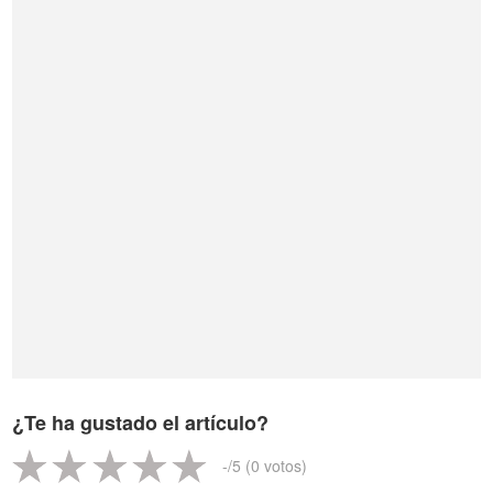
¿Te ha gustado el artículo?
-
/5 (
0
votos)