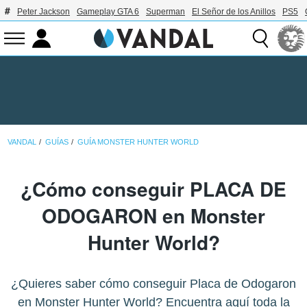
Peter Jackson
Gameplay GTA 6
Superman
El Señor de los Anillos
PS5
VANDAL
GUÍAS
GUÍA MONSTER HUNTER WORLD
¿Cómo conseguir PLACA DE
ODOGARON en Monster
Hunter World?
¿Quieres saber cómo conseguir Placa de Odogaron
en Monster Hunter World? Encuentra aquí toda la