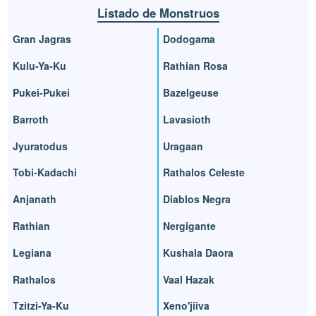
Listado de Monstruos
Gran Jagras
Dodogama
Kulu-Ya-Ku
Rathian Rosa
Pukei-Pukei
Bazelgeuse
Barroth
Lavasioth
Jyuratodus
Uragaan
Tobi-Kadachi
Rathalos Celeste
Anjanath
Diablos Negra
Rathian
Nergigante
Legiana
Kushala Daora
Rathalos
Vaal Hazak
Tzitzi-Ya-Ku
Xeno'jiiva