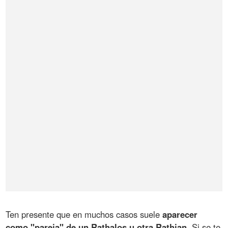
Ten presente que en muchos casos suele
aparecer
como "pareja" de un Rathalos u otra Rathian
. Si se te