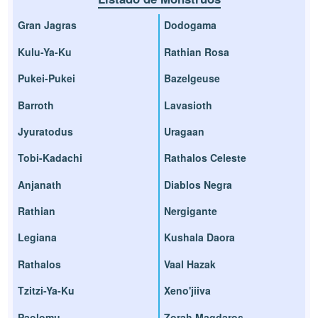
Gran Jagras
Dodogama
Kulu-Ya-Ku
Rathian Rosa
Pukei-Pukei
Bazelgeuse
Barroth
Lavasioth
Jyuratodus
Uragaan
Tobi-Kadachi
Rathalos Celeste
Anjanath
Diablos Negra
Rathian
Nergigante
Legiana
Kushala Daora
Rathalos
Vaal Hazak
Tzitzi-Ya-Ku
Xeno'jiiva
Paolomu
Zorah Magdaros