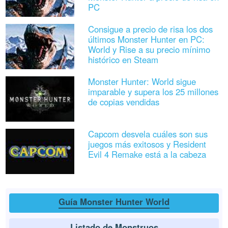
PC
Consigue a precio de risa los dos
últimos Monster Hunter en PC:
World y Rise a su precio mínimo
histórico en Steam
Monster Hunter: World sigue
imparable y supera los 25 millones
de copias vendidas
Capcom desvela cuáles son sus
juegos más exitosos y Resident
Evil 4 Remake está a la cabeza
Guía Monster Hunter World
Listado de Monstruos