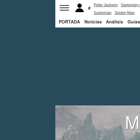
Peter Jackson
Gameplay 
Superman
Spider-Man
PORTADA
Noticias
Análisis
Guías
M