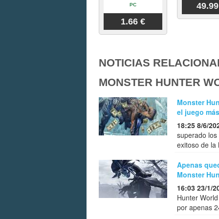
49.99
PC
1.66 €
NOTICIAS RELACIONA
MONSTER HUNTER W
Monster Hunt
el juego más
18:25 8/6/20
superado los 
exitoso de la
Apenas qued
Monster Hunt
16:03 23/1/2
Hunter World
por apenas 2