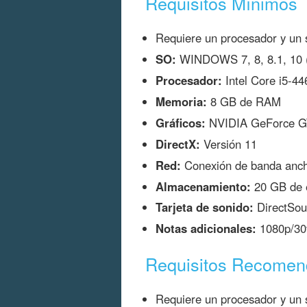
Requisitos Mínimos
Requiere un procesador y un s
SO:
WINDOWS 7, 8, 8.1, 10 (r
Procesador:
Intel Core i5-4
Memoria:
8 GB de RAM
Gráficos:
NVIDIA GeForce G
DirectX:
Versión 11
Red:
Conexión de banda ancha
Almacenamiento:
20 GB de e
Tarjeta de sonido:
DirectSou
Notas adicionales:
1080p/30f
Requisitos Recome
Requiere un procesador y un s