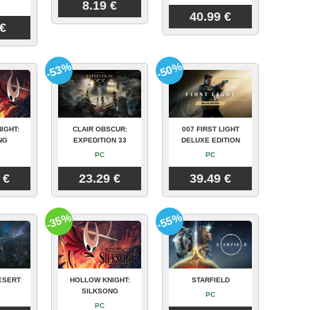
8.19 €
40.99 €
 €
-53%
-50%
IGHT:
CLAIR OBSCUR:
007 FIRST LIGHT
NG
EXPEDITION 33
DELUXE EDITION
PC
PC
 €
23.29 €
39.49 €
-35%
-55%
ESERT
HOLLOW KNIGHT:
STARFIELD
SILKSONG
PC
PC