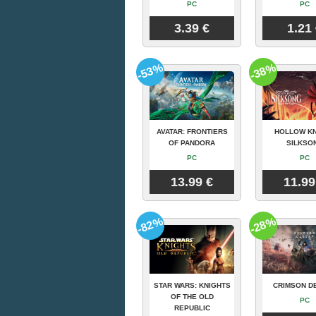
PC
PC
3.39 €
1.21
-53%
-38%
AVATAR: FRONTIERS
HOLLOW KN
OF PANDORA
SILKSO
PC
PC
13.99 €
11.99
-82%
-28%
STAR WARS: KNIGHTS
CRIMSON D
OF THE OLD
PC
REPUBLIC