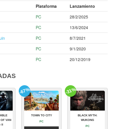
Plataforma
Lanzamiento
PC
28/2/2025
PC
13/6/2024
uin
PC
8/7/2021
PC
9/1/2020
PC
20/12/2019
ADAS
-67%
-31%
DIBLE
TOWN TO CITY
BLACK MYTH:
 OF VAN
WUKONG
PC
 II
PC