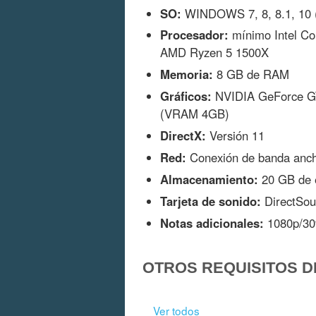
SO:
WINDOWS 7, 8, 8.1, 10 (r
Procesador:
mínimo Intel Co
AMD Ryzen 5 1500X
Memoria:
8 GB de RAM
Gráficos:
NVIDIA GeForce G
(VRAM 4GB)
DirectX:
Versión 11
Red:
Conexión de banda ancha
Almacenamiento:
20 GB de e
Tarjeta de sonido:
DirectSoun
Notas adicionales:
1080p/30f
OTROS REQUISITOS D
Ver todos