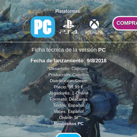
Plataformas:
COMPR
Ficha técnica de la versión
PC
Fecha de lanzamiento: 9/8/2018
Desarrollo:
Capcom
Producción:
Capcom
Distribución: Steam
Precio: 59,99 €
Jugadores: 1-Online
Formato: Descarga
Textos: Español
Voces: Español
Online: Sí
Requisitos PC