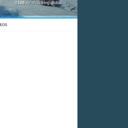
#108
en el
ranking global
.
DEOS