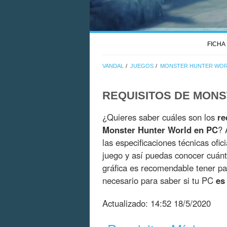
FICHA
VANDAL
JUEGOS
MONSTER HUNTER WO
REQUISITOS DE MON
¿Quieres saber cuáles son los
re
Monster Hunter World en PC
? 
las especificaciones técnicas ofic
juego y así puedas conocer cuán
gráfica es recomendable tener pa
necesario para saber si tu PC
es
Actualizado:
14:52 18/5/2020