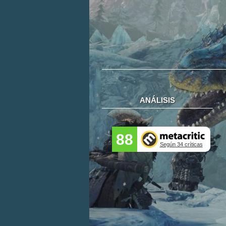
ANÁLISIS
88
Según 34 críticas