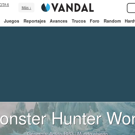
GTA 6
Más ↓
Juegos
Reportajes
Avances
Trucos
Foro
Random
Hard
onster Hunter Wor
Género/s:
Action-RPG
/
Mundo abierto