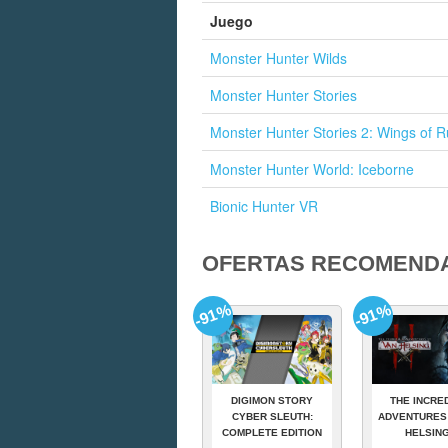
Juego
Monster Hunter Wilds
Monster Hunter Stories
Monster Hunter Stories 2: Wings of R
Monster Hunter World: Iceborne
Bionic Hunter VR
OFERTAS RECOMEND
-91%
-91%
DIGIMON STORY
THE INCRE
CYBER SLEUTH:
ADVENTURES
COMPLETE EDITION
HELSING