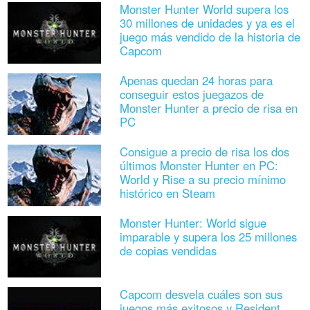
Monster Hunter World supera los
30 millones de unidades y ya es el
juego más vendido de la historia de
Capcom
Apenas quedan 24 horas para
conseguir estos juegazos de
Monster Hunter a precio de risa en
PC
Consigue a precio de risa los dos
últimos Monster Hunter en PC:
World y Rise a su precio mínimo
histórico en Steam
Monster Hunter: World sigue
imparable y supera los 25 millones
de copias vendidas
Capcom desvela cuáles son sus
juegos más exitosos y Resident