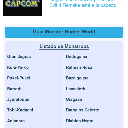
Evil 4 Remake está a la cabeza
Guía Monster Hunter World
Listado de Monstruos
Gran Jagras
Dodogama
Kulu-Ya-Ku
Rathian Rosa
Pukei-Pukei
Bazelgeuse
Barroth
Lavasioth
Jyuratodus
Uragaan
Tobi-Kadachi
Rathalos Celeste
Anjanath
Diablos Negra