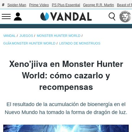
Spider-Man
Prime Video
PS Plus Essential
George R.R. Martin
Beast of 
VANDAL
JUEGOS
MONSTER HUNTER WORLD
GUÍA MONSTER HUNTER WORLD
LISTADO DE MONSTRUOS
Xeno'jiiva en Monster Hunter
World: cómo cazarlo y
recompensas
El resultado de la acumulación de bioenergía en el
Nuevo Mundo ha tomado la forma de dragón de luz.