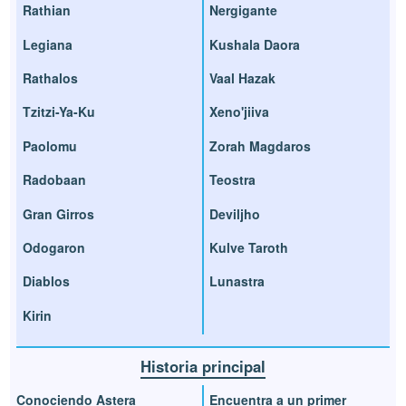
Rathian
Nergigante
Legiana
Kushala Daora
Rathalos
Vaal Hazak
Tzitzi-Ya-Ku
Xeno'jiiva
Paolomu
Zorah Magdaros
Radobaan
Teostra
Gran Girros
Deviljho
Odogaron
Kulve Taroth
Diablos
Lunastra
Kirin
Historia principal
Conociendo Astera
Encuentra a un primer