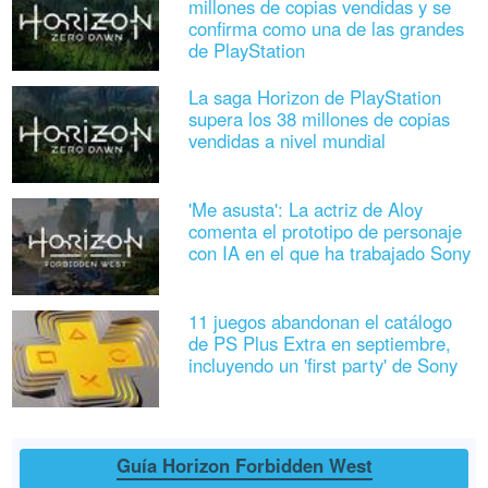
millones de copias vendidas y se
confirma como una de las grandes
de PlayStation
La saga Horizon de PlayStation
supera los 38 millones de copias
vendidas a nivel mundial
'Me asusta': La actriz de Aloy
comenta el prototipo de personaje
con IA en el que ha trabajado Sony
11 juegos abandonan el catálogo
de PS Plus Extra en septiembre,
incluyendo un 'first party' de Sony
Guía Horizon Forbidden West