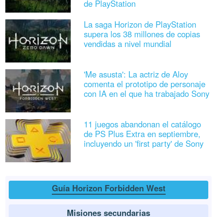
de PlayStation
La saga Horizon de PlayStation
supera los 38 millones de copias
vendidas a nivel mundial
'Me asusta': La actriz de Aloy
comenta el prototipo de personaje
con IA en el que ha trabajado Sony
11 juegos abandonan el catálogo
de PS Plus Extra en septiembre,
incluyendo un 'first party' de Sony
Guía Horizon Forbidden West
Misiones secundarias