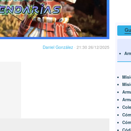
Gu
Daniel González
·
21:30 26/12/2025
Arm
Misi
Misi
Arma
Arma
Cole
Cóm
Cómo
Códi