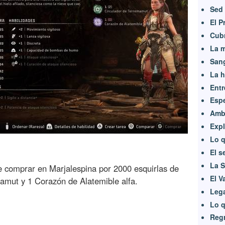
Sed 
El P
Cub
La m
Sang
La h
Entr
Esp
Amb
Expl
Lo q
El s
La S
 comprar en Marjalespina por 2000 esquirlas de
El V
amut y 1 Corazón de Alatemible alfa.
Leg
Lo q
Regr