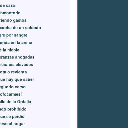
de caza
romontorio
riendo gastos
archa de un soldado
re por sangre
erida en la arena
e la niebla
eranzas ahogadas
iciones elevadas
ota o revienta
ue hay que saber
egundo verso
ofocarmesí
alle de la Ordalía
ado prohibido
ue se perdió
eso al hogar