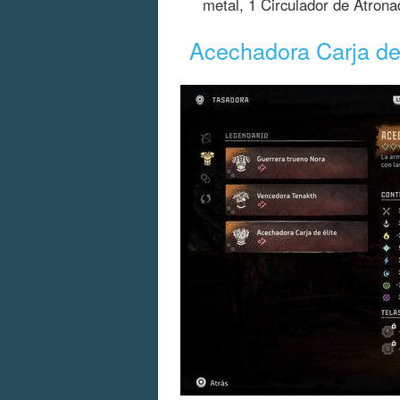
metal, 1 Circulador de Atrona
Acechadora Carja de 