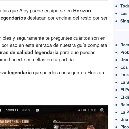
Tod
n las que Aloy puede equiparse en
Horizon
Las 
legendarios
destacan por encima del resto por ser
Sing
ibles y seguramente te preguntes cuántos son en
, por eso en esta entrada de nuestra guía completa
Rec
uras de calidad legendaria
para que puedas
Prob
ómo hacerte con ellas en tu partida.
Una
Los 
eza legendaria
que puedes conseguir en Horizon
La s
La S
El P
El d
Raí
La P
Una 
Pico