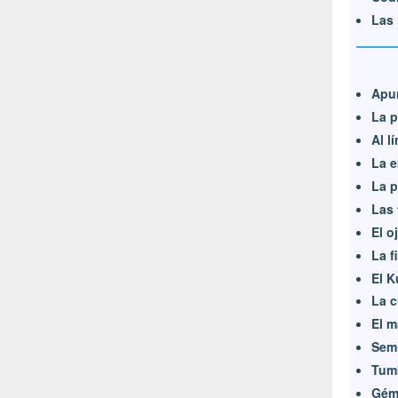
Las 
Apun
La p
Al l
La 
La p
Las 
El oj
La f
El K
La c
El m
Semi
Tum
Gém