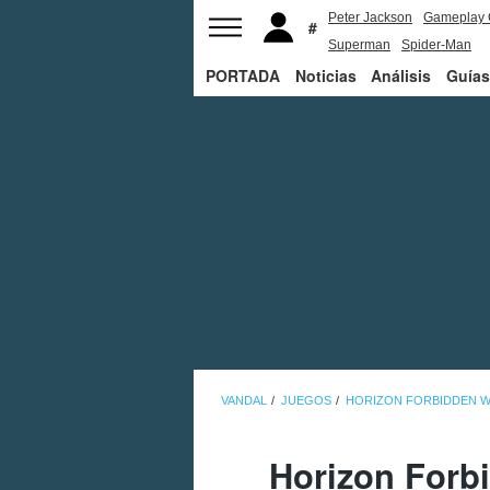
Peter Jackson
Gameplay 
Superman
Spider-Man
PORTADA
Noticias
Análisis
Guías
VANDAL
JUEGOS
HORIZON FORBIDDEN 
Horizon Forb