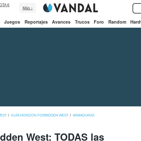
GTA 6
Más ↓
Juegos
Reportajes
Avances
Trucos
Foro
Random
Hard
WEST
GUÍA HORIZON FORBIDDEN WEST
ARMADURAS
idden West: TODAS las