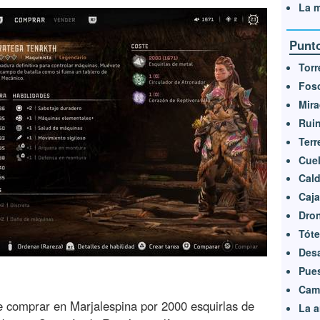
La m
Punto
Torr
Foso
Mira
Ruin
Terr
Cuel
Cal
Caja
Dron
Tóte
Desa
Pues
Cam
 comprar en Marjalespina por 2000 esquirlas de
La a