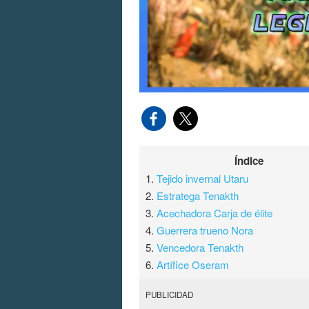
Índice
1.
Tejido invernal Utaru
2.
Estratega Tenakth
3.
Acechadora Carja de élite
4.
Guerrera trueno Nora
5.
Vencedora Tenakth
6.
Artífice Oseram
PUBLICIDAD