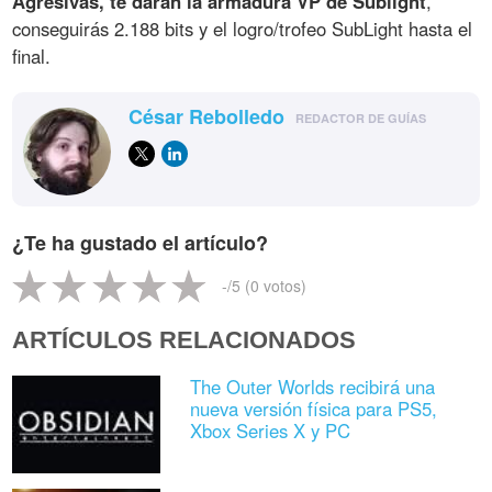
Agresivas, te daran la armadura VP de Sublight
,
conseguirás 2.188 bits y el logro/trofeo SubLight hasta el
final.
César Rebolledo
REDACTOR DE GUÍAS
¿Te ha gustado el artículo?
-
/5 (
0
votos)
ARTÍCULOS RELACIONADOS
The Outer Worlds recibirá una
nueva versión física para PS5,
Xbox Series X y PC