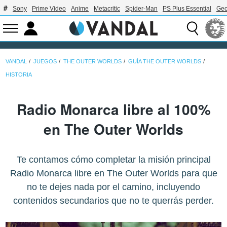
Sony
Prime Video
Anime
Metacritic
Spider-Man
PS Plus Essential
Geo
VANDAL
JUEGOS
THE OUTER WORLDS
GUÍA THE OUTER WORLDS
HISTORIA
Radio Monarca libre al 100%
en The Outer Worlds
Te contamos cómo completar la misión principal
Radio Monarca libre en The Outer Worlds para que
no te dejes nada por el camino, incluyendo
contenidos secundarios que no te querrás perder.