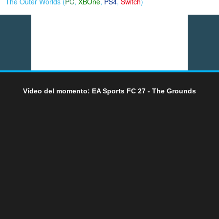
The Outer Worlds (
PC
,
XBOne
,
PS4
,
Switch
)
Vídeo del momento: EA Sports FC 27 - The Grounds