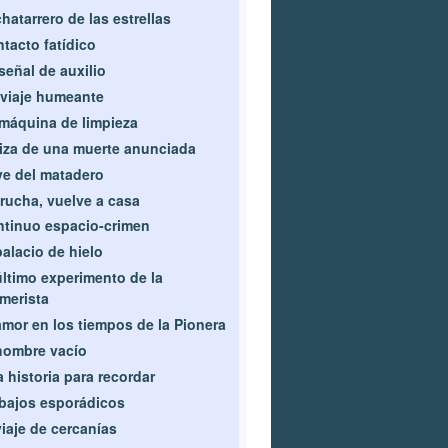
chatarrero de las estrellas
tacto fatídico
señal de auxilio
viaje humeante
máquina de limpieza
iza de una muerte anunciada
ve del matadero
rucha, vuelve a casa
tinuo espacio-crimen
palacio de hielo
último experimento de la
merista
amor en los tiempos de la Pionera
hombre vacío
 historia para recordar
bajos esporádicos
viaje de cercanías