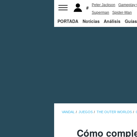
Peter Jackson
Gameplay 
Superman
Spider-Man
PORTADA
Noticias
Análisis
Guías
VANDAL
JUEGOS
THE OUTER WORLDS
Cómo complet