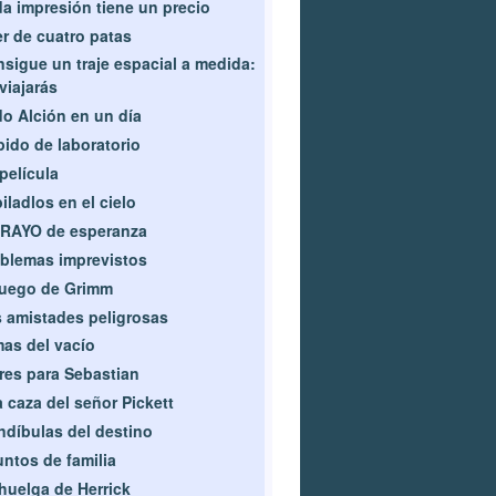
a impresión tiene un precio
r de cuatro patas
sigue un traje espacial a medida:
viajarás
o Alción en un día
ido de laboratorio
película
iladlos en el cielo
 RAYO de esperanza
blemas imprevistos
juego de Grimm
 amistades peligrosas
as del vacío
res para Sebastian
a caza del señor Pickett
díbulas del destino
ntos de familia
huelga de Herrick