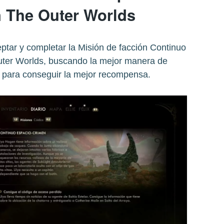
n The Outer Worlds
ptar y completar la Misión de facción Continuo
ter Worlds, buscando la mejor manera de
o para conseguir la mejor recompensa.