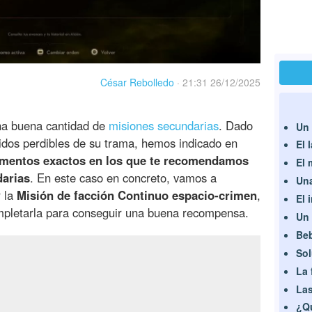
César Rebolledo
·
21:31 26/12/2025
na buena cantidad de
misiones secundarias
. Dado
Un 
idos perdibles de su trama, hemos indicado en
El 
entos exactos en los que te recomendamos
El 
darias
. En este caso en concreto, vamos a
Una
r la
Misión de facción Continuo espacio-crimen
,
El 
pletarla para conseguir una buena recompensa.
Un 
Beb
Sol
La 
La
¿Q