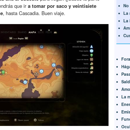
endrás que ir
a tomar por saco y veintisiete
No 
te
, hasta Cascadia. Buen viaje.
La 
La 
Ami
Cun
Fora
Hága
Pasa
Sald
Amos
La m
Enem
Emis
Fun
Ocul