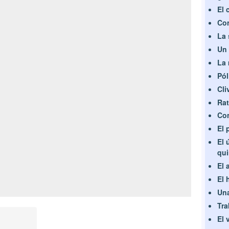
El 
Con
La 
Un 
La 
Pól
Cli
Rat
Con
El 
El 
qui
El 
El 
Una
Tra
El 