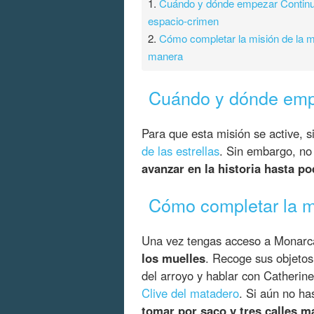
1.
Cuándo y dónde empezar Contin
espacio-crimen
2.
Cómo completar la misión de la m
manera
Cuándo y dónde emp
Para que esta misión se active,
de las estrellas
. Sin embargo, no 
avanzar en la historia hasta po
Cómo completar la m
Una vez tengas acceso a Monarc
los muelles
. Recoge sus objetos
del arroyo y hablar con Catherin
Clive del matadero
. Si aún no ha
tomar por saco y tres calles má