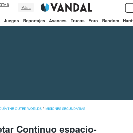
GTA 6
Más ↓
Juegos
Reportajes
Avances
Trucos
Foro
Random
Hard
GUÍA THE OUTER WORLDS
MISIONES SECUNDARIAS
ar Continuo espacio-