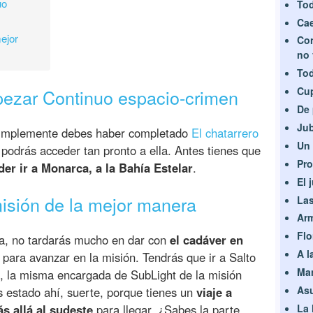
uo
Tod
Cae
ejor
Con
no 
Tod
Cup
ezar Continuo espacio-crimen
De 
Jub
 simplemente debes haber completado
El chatarrero
Un
podrás acceder tan pronto a ella. Antes tienes que
Pro
der ir a Monarca, a la Bahía Estelar
.
El 
isión de la mejor manera
Las
Arm
Flo
a, no tardarás mucho en dar con
el cadáver en
A l
 para avanzar en la misión. Tendrás que ir a Salto
Man
e, la misma encargada de SubLight de la misión
Asu
s estado ahí, suerte, porque tienes un
viaje a
s allá al sudeste
para llegar. ¿Sabes la parte
La 