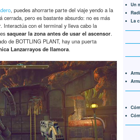
Un m
adero
, puedes ahorrarte parte del viaje yendo a la
Radi
tá cerrada, pero es bastante absurdo: no es más
La c
Interactúa con el terminal y lleva cabo la
des
saquear la zona antes de usar el ascensor
.
rribado de BOTTLING PLANT, hay una puerta
nica Lanzarrayos de Ilamora
.
Arma
Arm
Cómo
Cóm