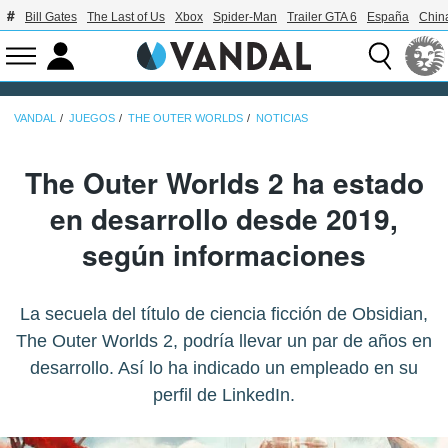
Bill Gates
The Last of Us
Xbox
Spider-Man
Trailer GTA 6
España
Chin
VANDAL
JUEGOS
THE OUTER WORLDS
NOTICIAS
The Outer Worlds 2 ha estado
en desarrollo desde 2019,
según informaciones
La secuela del título de ciencia ficción de Obsidian,
The Outer Worlds 2, podría llevar un par de años en
desarrollo. Así lo ha indicado un empleado en su
perfil de LinkedIn.