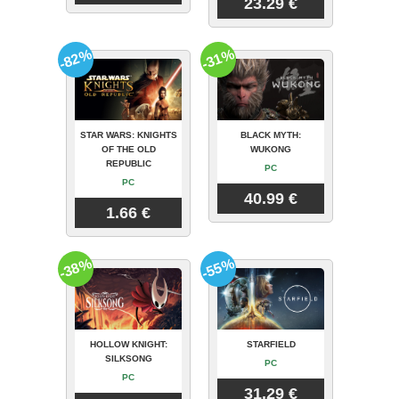
23.29 €
-82%
-31%
STAR WARS: KNIGHTS
BLACK MYTH:
OF THE OLD
WUKONG
REPUBLIC
PC
PC
40.99 €
1.66 €
-38%
-55%
HOLLOW KNIGHT:
STARFIELD
SILKSONG
PC
PC
31.29 €