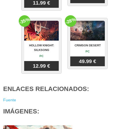
11.99 €
-35%
-28%
HOLLOW KNIGHT:
CRIMSON DESERT
SILKSONG
PC
PC
49.99 €
12.99 €
ENLACES RELACIONADOS:
Fuente
IMÁGENES: