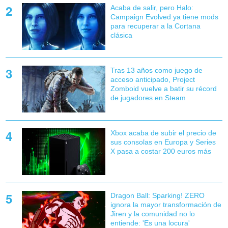
Acaba de salir, pero Halo:
Campaign Evolved ya tiene mods
para recuperar a la Cortana
clásica
Tras 13 años como juego de
acceso anticipado, Project
Zomboid vuelve a batir su récord
de jugadores en Steam
Xbox acaba de subir el precio de
sus consolas en Europa y Series
X pasa a costar 200 euros más
Dragon Ball: Sparking! ZERO
ignora la mayor transformación de
Jiren y la comunidad no lo
entiende: 'Es una locura'