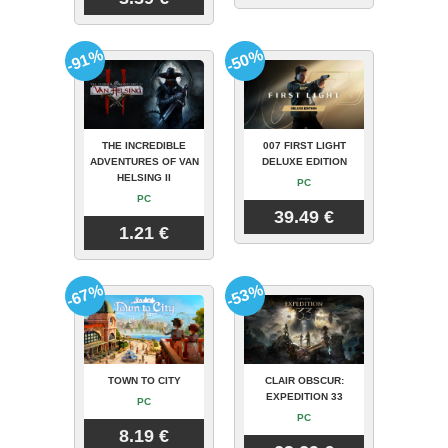
-91%
-50%
THE INCREDIBLE
007 FIRST LIGHT
ADVENTURES OF VAN
DELUXE EDITION
HELSING II
PC
PC
39.49 €
1.21 €
-67%
-53%
TOWN TO CITY
CLAIR OBSCUR:
EXPEDITION 33
PC
PC
8.19 €