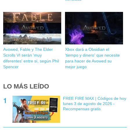
Avowed, Fable y The Elder
Xbox dará a Obsidian el
Scrolls VI serán 'muy
'tiempo y dinero' que necesite
diferentes' entre sí, según Phil
para hacer de Avowed su
Spencer
mejor juego
LO MÁS LEÍDO
FREE FIRE MAX | Códigos de hoy
lunes 3 de agosto de 2026 -
Recompensas gratis