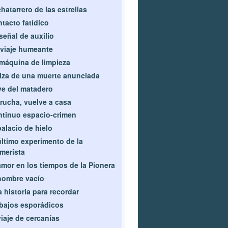
chatarrero de las estrellas
tacto fatídico
señal de auxilio
viaje humeante
máquina de limpieza
iza de una muerte anunciada
ve del matadero
rucha, vuelve a casa
tinuo espacio-crimen
palacio de hielo
último experimento de la
merista
amor en los tiempos de la Pionera
hombre vacío
 historia para recordar
bajos esporádicos
viaje de cercanías