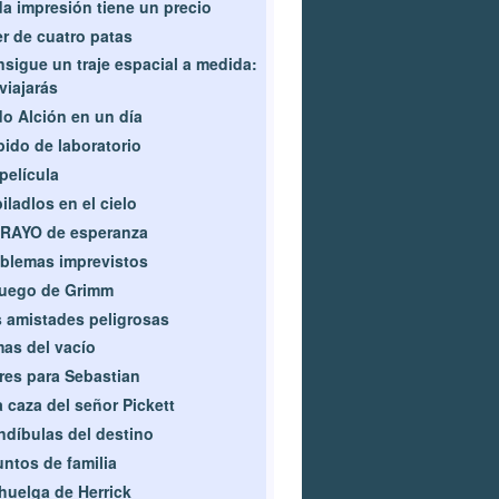
a impresión tiene un precio
r de cuatro patas
sigue un traje espacial a medida:
viajarás
o Alción en un día
ido de laboratorio
película
iladlos en el cielo
 RAYO de esperanza
blemas imprevistos
juego de Grimm
 amistades peligrosas
as del vacío
res para Sebastian
a caza del señor Pickett
díbulas del destino
ntos de familia
huelga de Herrick