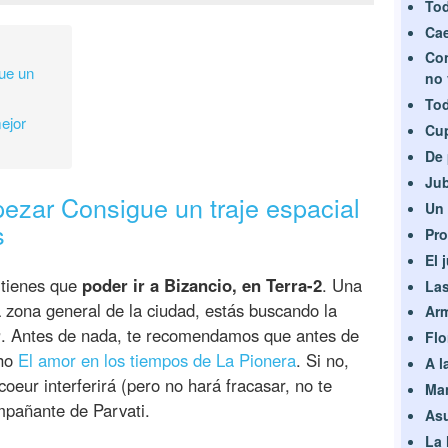
Tod
Cae
Con
ue un
no 
Tod
ejor
Cup
De 
Jub
zar Consigue un traje espacial
Un
s
Pro
El 
 tienes que
poder ir a Bizancio, en Terra-2
. Una
Las
a zona general de la ciudad, estás buscando la
Arm
r
. Antes de nada, te recomendamos que antes de
Flo
cho
El amor en los tiempos de La Pionera
. Si no,
A l
oeur interferirá (pero no hará fracasar, no te
Man
mpañante de Parvati.
Asu
La 