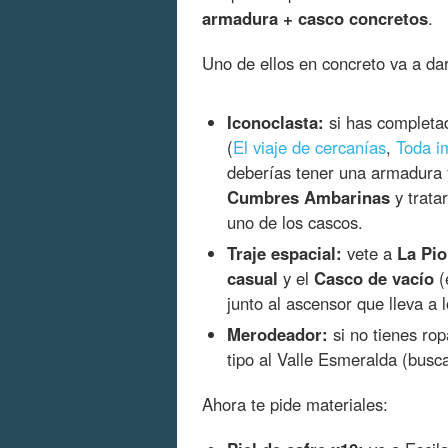
armadura + casco concretos
.
Uno de ellos en concreto va a da
Iconoclasta:
si has completa
(
El viaje de cercanías
,
Toda i
deberías tener una armadura y
Cumbres Ambarinas
y trata
uno de los cascos.
Traje espacial:
vete a
La Pio
casual
y el
Casco de vacío
(
junto al ascensor que lleva a
Merodeador:
si no tienes ro
tipo al Valle Esmeralda (busc
Ahora te pide materiales: