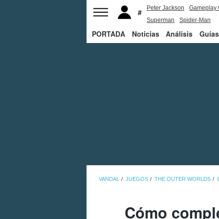
Peter Jackson
Gameplay 
Superman
Spider-Man
PORTADA
Noticias
Análisis
Guías
VANDAL
JUEGOS
THE OUTER WORLDS
Cómo complet