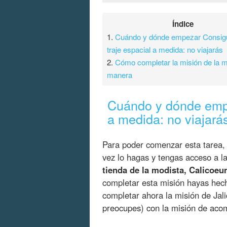
Índice
1.
Cuándo y dónde empezar Consig
traje espacial a medida: no viajarás
2.
Cómo completar la misión de la m
manera
Cuándo y dónde empe
a medida: no viajará
Para poder comenzar esta tarea,
vez lo hagas y tengas acceso a l
tienda de la modista, Calicoeu
completar esta misión hayas he
completar ahora la misión de Jalic
preocupes) con la misión de aco