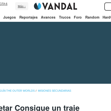
GTA 6
Más ↓
Juegos
Reportajes
Avances
Trucos
Foro
Random
Hard
GUÍA THE OUTER WORLDS
MISIONES SECUNDARIAS
ar Consigue un traje