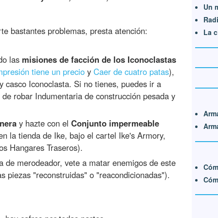
Un m
Radi
rte bastantes problemas, presta atención:
La c
do las
misiones de facción de los Iconoclastas
mpresión tiene un precio
y
Caer de cuatro patas
),
 casco Iconoclasta. Si no tienes, puedes ir a
r de robar Indumentaria de construcción pesada y
Arma
nera
y hazte con el
Conjunto impermeable
Arm
en la tienda de Ike, bajo el cartel Ike's Armory,
 los Hangares Traseros).
pa de merodeador, vete a matar enemigos de este
Cómo
as piezas "reconstruidas" o "reacondicionadas").
Cóm