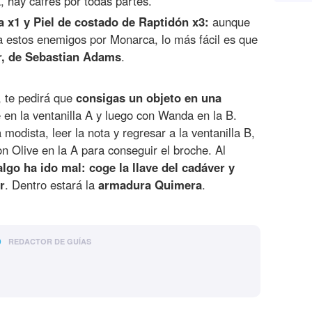
, hay cafres por todas partes.
 x1 y Piel de costado de Raptidón x3:
aunque
 estos enemigos por Monarca, lo más fácil es que
r, de Sebastian Adams
.
, te pedirá que
consigas un objeto en una
 en la ventanilla A y luego con Wanda en la B.
 modista, leer la nota y regresar a la ventanilla B,
n Olive en la A para conseguir el broche. Al
algo ha ido mal: coge la llave del cadáver y
r
. Dentro estará la
armadura Quimera
.
o
REDACTOR DE GUÍAS