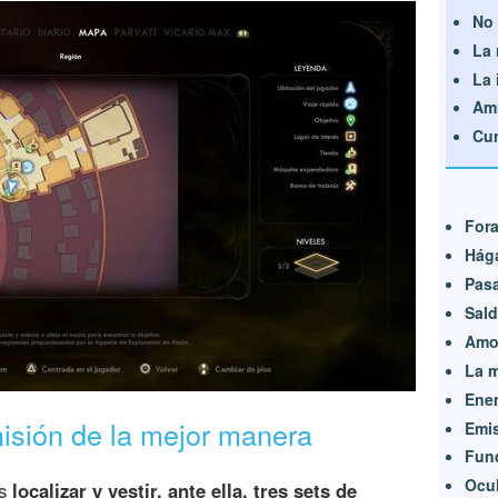
No 
La 
La 
Ami
Cun
Fora
Hága
Pasa
Sald
Amos
La m
Enem
isión de la mejor manera
Emis
Fun
Ocul
es
localizar y vestir, ante ella, tres sets de