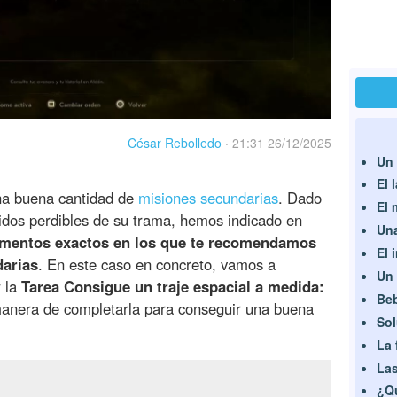
César Rebolledo
·
21:31 26/12/2025
Un 
El 
na buena cantidad de
misiones secundarias
. Dado
El 
idos perdibles de su trama, hemos indicado en
Una
entos exactos en los que te recomendamos
El 
darias
. En este caso en concreto, vamos a
Un 
r la
Tarea Consigue un traje espacial a medida:
Beb
manera de completarla para conseguir una buena
Sol
La 
La
¿Q