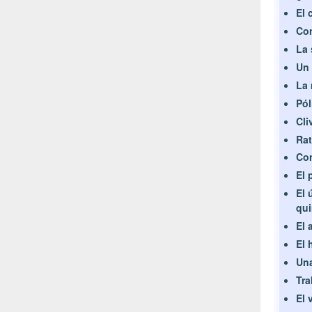
El 
Con
La 
Un 
La 
Pól
Cli
Rat
Con
El 
El 
qui
El 
El 
Una
Tra
El 