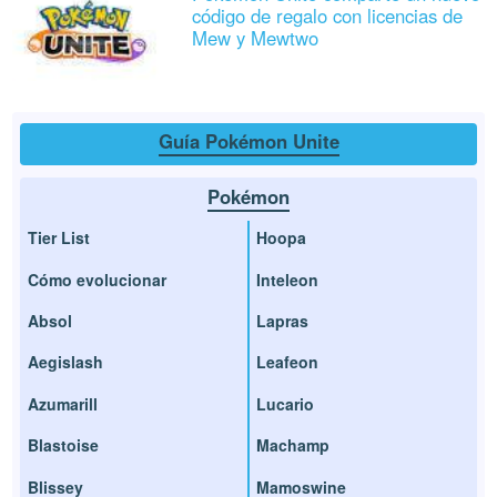
código de regalo con licencias de
Mew y Mewtwo
Guía Pokémon Unite
Pokémon
Tier List
Hoopa
Cómo evolucionar
Inteleon
Absol
Lapras
Aegislash
Leafeon
Azumarill
Lucario
Blastoise
Machamp
Blissey
Mamoswine