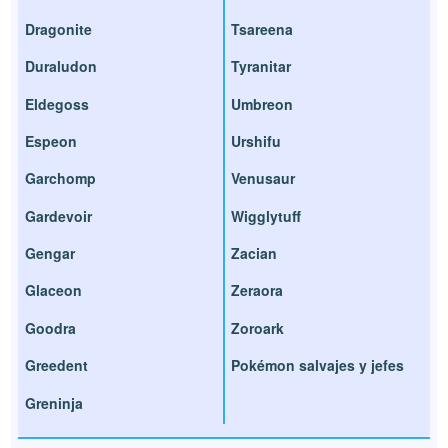
Dragonite
Tsareena
Duraludon
Tyranitar
Eldegoss
Umbreon
Espeon
Urshifu
Garchomp
Venusaur
Gardevoir
Wigglytuff
Gengar
Zacian
Glaceon
Zeraora
Goodra
Zoroark
Greedent
Pokémon salvajes y jefes
Greninja