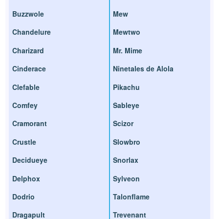
Buzzwole
Mew
Chandelure
Mewtwo
Charizard
Mr. Mime
Cinderace
Ninetales de Alola
Clefable
Pikachu
Comfey
Sableye
Cramorant
Scizor
Crustle
Slowbro
Decidueye
Snorlax
Delphox
Sylveon
Dodrio
Talonflame
Dragapult
Trevenant