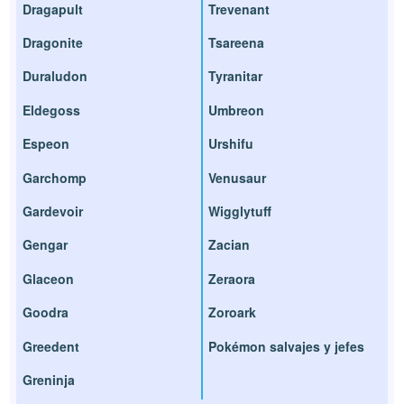
Dragapult
Trevenant
Dragonite
Tsareena
Duraludon
Tyranitar
Eldegoss
Umbreon
Espeon
Urshifu
Garchomp
Venusaur
Gardevoir
Wigglytuff
Gengar
Zacian
Glaceon
Zeraora
Goodra
Zoroark
Greedent
Pokémon salvajes y jefes
Greninja