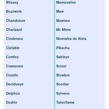
Blissey
Mamoswine
Buzzwole
Mew
Chandelure
Mewtwo
Charizard
Mr. Mime
Cinderace
Ninetales de Alola
Clefable
Pikachu
Comfey
Sableye
Cramorant
Scizor
Crustle
Slowbro
Decidueye
Snorlax
Delphox
Sylveon
Dodrio
Talonflame