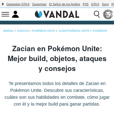
Gameplay GTA 6
Superman
El Señor de los Anillos
PS5
GTA 6
Sony
P
VANDAL
JUEGOS
POKÉMON UNITE
GUÍA POKÉMON UNITE
POKÉMON
Zacian en Pokémon Unite:
Mejor build, objetos, ataques
y consejos
Te presentamos todos los detalles de Zacian en
Pokémon Unite. Descubre sus características,
cuáles son sus habilidades en combate, cómo jugar
con él y la mejor build para ganar partidas.