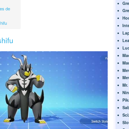
Gr
ues de
Gre
Ho
hifu
Int
La
hifu
Le
Luc
Ma
Ma
Me
Me
Mr.
Nin
Pi
Sab
Sci
Sl