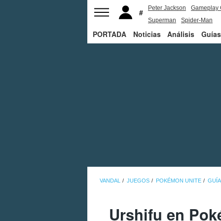
Peter Jackson
Gameplay 
Superman
Spider-Man
PORTADA
Noticias
Análisis
Guías
VANDAL
JUEGOS
POKÉMON UNITE
GUÍA
Urshifu en Pok