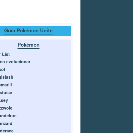
Guía Pokémon Unite
Pokémon
r List
mo evolucionar
sol
islash
marill
stoise
ssey
zzwole
andelure
rizard
derace