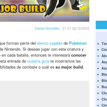
Daniel González
·
21:31 26/12/2025
que forman parte del
elenco jugable
de
Pokémon
Tie
de Nintendo. Si deseas jugar con esta criatura y
Có
 en cada batalla, entonces te interesará
conocer
Ab
esta entrada de
nuestra guía
te mostramos las
Aeg
habilidades de combate o cuál es
su mejor build
,
Azu
Bla
Bli
Bu
Ch
Cha
Cin