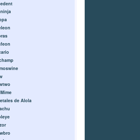
eedent
ninja
opa
eleon
pras
afeon
ario
champ
moswine
w
wtwo
 Mime
etales de Alola
kachu
leye
zor
owbro