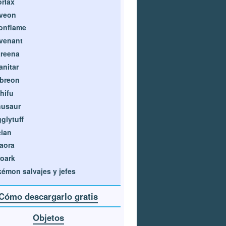
rlax
lveon
onflame
venant
reena
anitar
breon
hifu
nusaur
glytuff
ian
aora
oark
émon salvajes y jefes
Cómo descargarlo gratis
Objetos