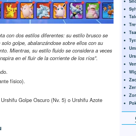
Sno
Sy
Tal
Tre
Tsa
 con dos estilos diferentes: su estilo brusco se
Tyr
n solo golpe, abalanzándose sobre ellos con su
Um
to. Mientras, su estilo fluido se considera a veces
Urs
pira en el fluir de la corriente de los ríos".
Ve
ado.
Wig
Zac
nte físico).
Zer
Zor
 Urshifu Golpe Oscuro (Nv. 5) o Urshifu Azote
Pok
u