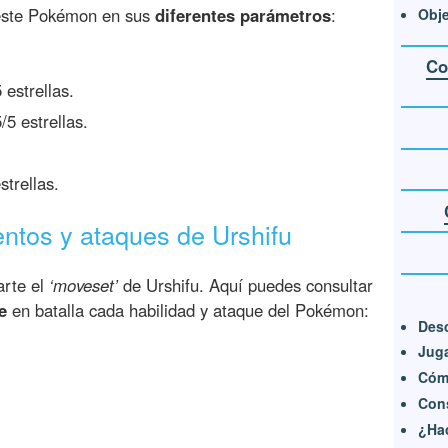
e este Pokémon en sus
diferentes parámetros
:
Obje
Co
 estrellas.
/5 estrellas.
strellas.
ntos y ataques de Urshifu
arte el
‘moveset’
de Urshifu. Aquí puedes consultar
e
en batalla cada habilidad y ataque del Pokémon:
Desc
Juga
Cómo
Cons
¿Hac