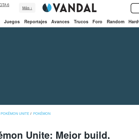
GTA 6
Más ↓
Juegos
Reportajes
Avances
Trucos
Foro
Random
Hard
 POKÉMON UNITE
POKÉMON
émon Unite: Mejor build,