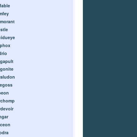
fable
mfey
amorant
stle
cidueye
lphox
rio
gapult
gonite
raludon
degoss
peon
rchomp
devoir
ngar
aceon
odra