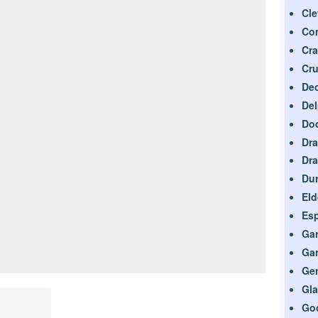
Cle
Co
Cr
Cru
De
De
Dod
Dra
Dra
Du
El
Es
Ga
Gar
Ge
Gl
Go