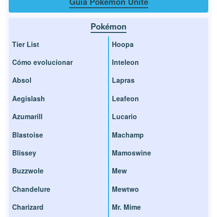
Guía Pokémon Unite
Pokémon
Tier List
Hoopa
Cómo evolucionar
Inteleon
Absol
Lapras
Aegislash
Leafeon
Azumarill
Lucario
Blastoise
Machamp
Blissey
Mamoswine
Buzzwole
Mew
Chandelure
Mewtwo
Charizard
Mr. Mime