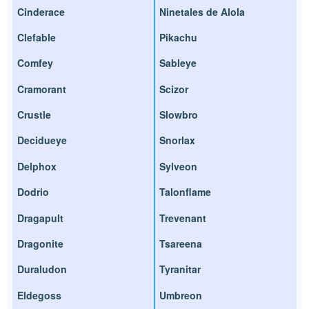
Cinderace
Ninetales de Alola
Clefable
Pikachu
Comfey
Sableye
Cramorant
Scizor
Crustle
Slowbro
Decidueye
Snorlax
Delphox
Sylveon
Dodrio
Talonflame
Dragapult
Trevenant
Dragonite
Tsareena
Duraludon
Tyranitar
Eldegoss
Umbreon