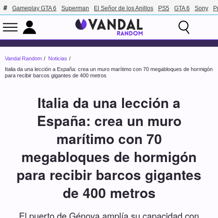
Gameplay GTA 6
Superman
El Señor de los Anillos
PS5
GTA 6
Sony
P
Vandal Random
Noticias
Italia da una lección a España: crea un muro marítimo con 70 megabloques de hormigón
para recibir barcos gigantes de 400 metros
Italia da una lección a
España: crea un muro
marítimo con 70
megabloques de hormigón
para recibir barcos gigantes
de 400 metros
El puerto de Génova amplía su capacidad con