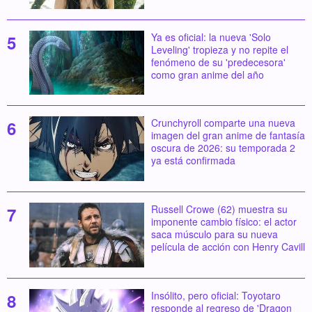
Ya es oficial: la nueva 'Solo
Leveling' tropieza y no repite el
fenómeno de su 'predecesora'
como gran anime del año
Crunchyroll comparte una nueva
imagen del gran anime de fantasía
oscura de 2026: su temporada 2
ya está confirmada
Russell Crowe (62) muestra su
imponente cambio físico: el actor
saca músculo para su nueva
película de acción con Henry Cavill
Insólito, pero oficial: Toyotaro
responde al regreso de 'Dragon