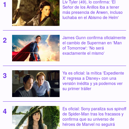
Liv Tyler (49), lo confirma: 'El
Señor de los Anillos iba a tener
más presencia de Arwen, incluso
luchaba en el Abismo de Helm'
James Gunn confirma oficialmente
el cambio de Superman en 'Man
of Tomorrow': 'No será
exactamente el mismo'
Ya es oficial: la mítica 'Expediente
X' regresa a Disney+ con una
versión inédita y ya podemos ver
su primer tráiler
Es oficial: Sony paraliza sus spinoff
de Spider-Man tras los fracasos y
confirma que su universo de
héroes de Marvel no seguirá