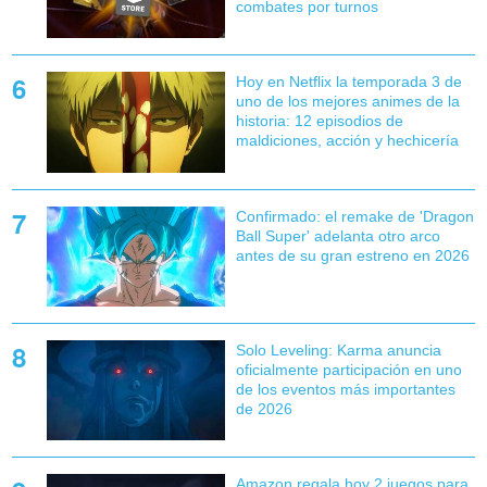
combates por turnos
Hoy en Netflix la temporada 3 de
uno de los mejores animes de la
historia: 12 episodios de
maldiciones, acción y hechicería
Confirmado: el remake de 'Dragon
Ball Super' adelanta otro arco
antes de su gran estreno en 2026
Solo Leveling: Karma anuncia
oficialmente participación en uno
de los eventos más importantes
de 2026
Amazon regala hoy 2 juegos para