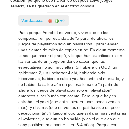
decision, porque lo que ha venido despues salvo juegos-
servicio, se ha quedado en el entorno consola.
Vandaaaaal
+0
Pues porque Astrobot no vende, y ven que no les
compensa romper esa idea de "a partir de ahora los
juegos de playstation sólo en playstation", para vender
unos cientos de miles de copias en pc. En algún momento
tienes que hacer el paripé, y lo que han "sacrificado" son
las ventas de un juego en donde saben que las
espectativas no son muy altas. Si hubiera un GOD, un
spiderman 2, un uncharter 4 ahí, habiendo sido
hiperventas, habiendo salido ya años antes al mercado, y
no habiendo salido aún en pc, ese lema de "a partir de
ahora los juegos de playstation sólo en playstation"
entonces sí sería más convicente. Pero lo que hay es
astrobot, el yotei (que ahí sí pierden unas pocas ventas
más), y el saros (que en ventas en ps5 ha sido un poco
decepcionante). Y luego el otro que sí daría más ventas es
el wolverine, que aún no ha salido (y es el que digo que
sony posiblemente saque ... en 3-4 años). Porque con