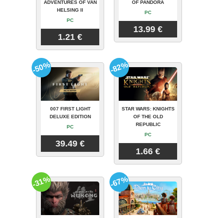
ADVENTURES OF VAN
OF PANDORA
HELSING II
PC
PC
13.99 €
1.21 €
-50%
-82%
007 FIRST LIGHT
STAR WARS: KNIGHTS
DELUXE EDITION
OF THE OLD
REPUBLIC
PC
PC
39.49 €
1.66 €
-31%
-67%