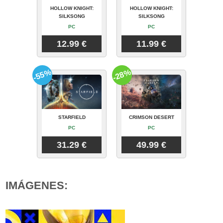
HOLLOW KNIGHT:
HOLLOW KNIGHT:
SILKSONG
SILKSONG
PC
PC
12.99 €
11.99 €
-55%
-28%
STARFIELD
CRIMSON DESERT
PC
PC
31.29 €
49.99 €
IMÁGENES: