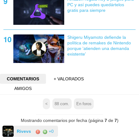
PC y así puedes quedártelos
gratis para siempre
Shigeru Miyamoto defiende la
política de remakes de Nintendo
porque 'atienden una demanda
existente'
COMENTARIOS
+ VALORADOS
AMIGOS
<
88
com.
En foros
Mostrando comentarios por fecha (página
7
de
7
)
Rivevs
+0