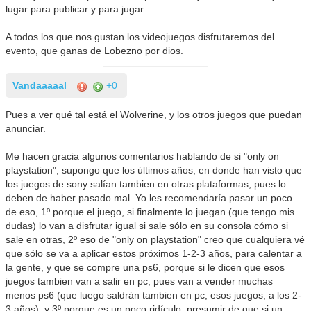
lugar para publicar y para jugar
A todos los que nos gustan los videojuegos disfrutaremos del
evento, que ganas de Lobezno por dios.
Vandaaaaal
+0
Pues a ver qué tal está el Wolverine, y los otros juegos que puedan
anunciar.
Me hacen gracia algunos comentarios hablando de si "only on
playstation", supongo que los últimos años, en donde han visto que
los juegos de sony salían tambien en otras plataformas, pues lo
deben de haber pasado mal. Yo les recomendaría pasar un poco
de eso, 1º porque el juego, si finalmente lo juegan (que tengo mis
dudas) lo van a disfrutar igual si sale sólo en su consola cómo si
sale en otras, 2º eso de "only on playstation" creo que cualquiera vé
que sólo se va a aplicar estos próximos 1-2-3 años, para calentar a
la gente, y que se compre una ps6, porque si le dicen que esos
juegos tambien van a salir en pc, pues van a vender muchas
menos ps6 (que luego saldrán tambien en pc, esos juegos, a los 2-
3 años), y 3º porque es un poco ridículo, presumir de que si un