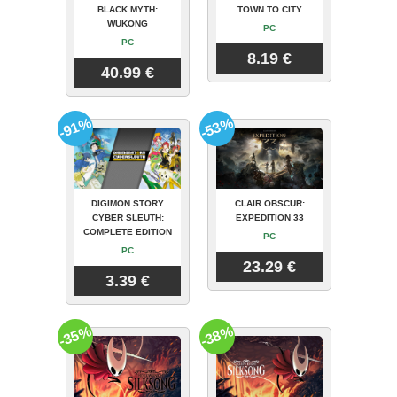
BLACK MYTH:
TOWN TO CITY
WUKONG
PC
PC
8.19 €
40.99 €
-91%
-53%
DIGIMON STORY
CLAIR OBSCUR:
CYBER SLEUTH:
EXPEDITION 33
COMPLETE EDITION
PC
PC
23.29 €
3.39 €
-35%
-38%