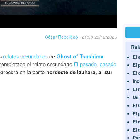
César Rebolledo
·
21:30 26/12/2025
Rel
os
relatos secundarios
de
Ghost of Tsushima
.
El 
completado el relato secundario
El pasado, pasado
El 
parecerá en la parte
nordeste de Izuhara, al sur
El 
Inc
El 
Un 
El 
El 
El 
El 
Por