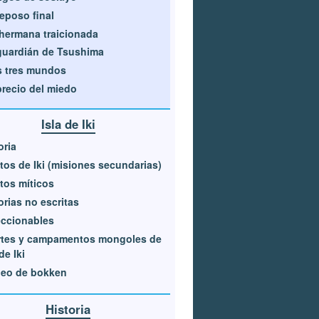
reposo final
hermana traicionada
guardián de Tsushima
 tres mundos
precio del miedo
Isla de Iki
oria
tos de Iki (misiones secundarias)
tos míticos
orias no escritas
ccionables
rtes y campamentos mongoles de
de Iki
neo de bokken
Historia