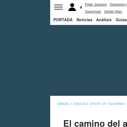
Peter Jackson
Gameplay 
Superman
Spider-Man
PORTADA
Noticias
Análisis
Guías
VANDAL
JUEGOS
GHOST OF TSUSHIMA
El camino del 