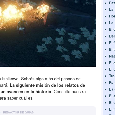
Paz
La 
Hom
La 
El 
Del
El 
El 
Nat
El 
El 
Tre
n Ishikawa. Sabrás algo más del pasado del
Fan
nará.
La siguiente misión de los relatos de
La 
que avances en la historia
. Consulta nuestra
El 
ara saber cuál es.
El 
El 
o
REDACTOR DE GUÍAS