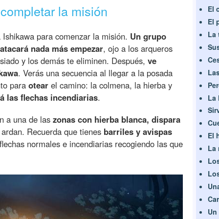
completar la misión
El 
El 
La 
 a Ishikawa para comenzar la misión.
Un grupo
Sus
 atacará nada más empezar
, ojo a los arqueros
siado y los demás te eliminen. Después,
ve
Ces
ikawa
. Verás una secuencia al llegar a la posada
Las
nto para
otear
el camino: la colmena, la hierba y
Per
á las flechas incendiarias
.
La 
Sir
n a una de las
zonas con hierba blanca, dispara
Cue
 ardan. Recuerda que tienes
barriles y avispas
El 
flechas normales e incendiarias recogiendo las que
La 
Los
Los
Una
Car
Un 