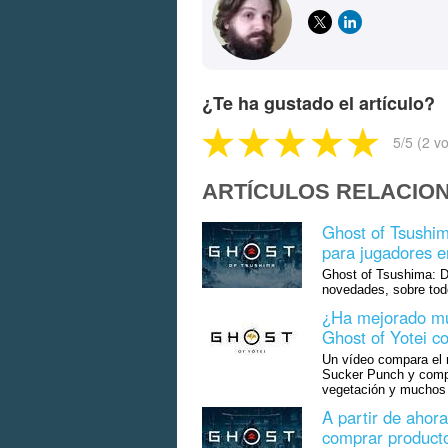
¿Te ha gustado el artículo?
5
/5 (
2
vo
ARTÍCULOS RELACIO
Ghost of Tsushim
para jugadores 
Ghost of Tsushima: Di
novedades, sobre tod
¿Ha mejorado mu
Ghost of Yotei c
Un vídeo compara el n
Sucker Punch y compr
vegetación y muchos o
A partir de ahor
comprar product