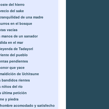
coste del hierro
precio del sake
tranquilidad de una madre
urros en el bosque
tas vacías
 manos de un sanador
dida en el mar
leyenda de Tadayori
viente del pueblo
ntas pendientes
honor que yace
maldición de Uchitsune
 bandidos rientes
 niños del río
 última petición
ne y piedra
hombre acomodado y satisfecho