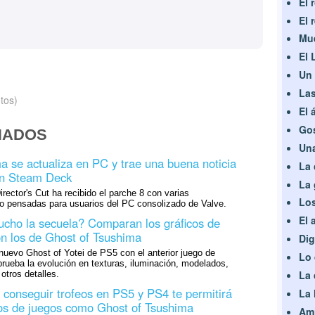
El 
El 
Mue
El 
Un 
Las
tos)
El 
Gos
NADOS
Una
a se actualiza en PC y trae una buena noticia
La 
en Steam Deck
La 
rector's Cut ha recibido el parche 8 con varias
Los
o pensadas para usuarios del PC consolizado de Valve.
El 
cho la secuela? Comparan los gráficos de
on los de Ghost of Tsushima
Dig
uevo Ghost of Yotei de PS5 con el anterior juego de
Lo 
ueba la evolución en texturas, iluminación, modelados,
La 
tros detalles.
a conseguir trofeos en PS5 y PS4 te permitirá
La 
os de juegos como Ghost of Tsushima
Ami