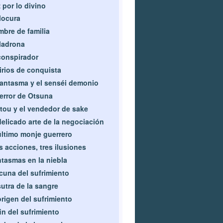
 por lo divino
locura
bre de familia
ladrona
conspirador
irios de conquista
fantasma y el senséi demonio
terror de Otsuna
tou y el vendedor de sake
delicado arte de la negociación
último monje guerrero
s acciones, tres ilusiones
tasmas en la niebla
cuna del sufrimiento
sutra de la sangre
origen del sufrimiento
fin del sufrimiento