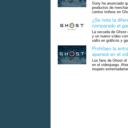
Sony ha anunciado qu
productos de merchan
ciertos trofeos en Gh
¿Se nota la difer
comparado el gam
La secuela de Ghost o
y un nuevo vídeo com
salto en gráficos y g
Prohíben la entra
aparece en el vi
Los fans de Ghost of
en el videojuego. Ahor
respeto extremadamen