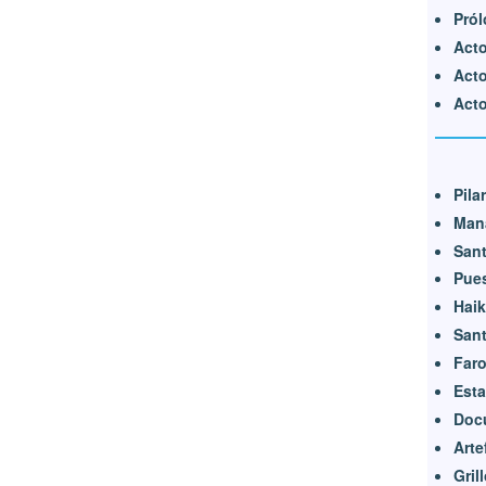
Pró
Acto
Acto
Acto
Pila
Mana
Sant
Pue
Hai
Sant
Far
Est
Doc
Arte
Gril