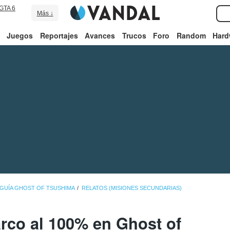
GTA 6
Más ↓
Juegos
Reportajes
Avances
Trucos
Foro
Random
Hard
GUÍA GHOST OF TSUSHIMA
RELATOS (MISIONES SECUNDARIAS)
arco al 100% en Ghost of