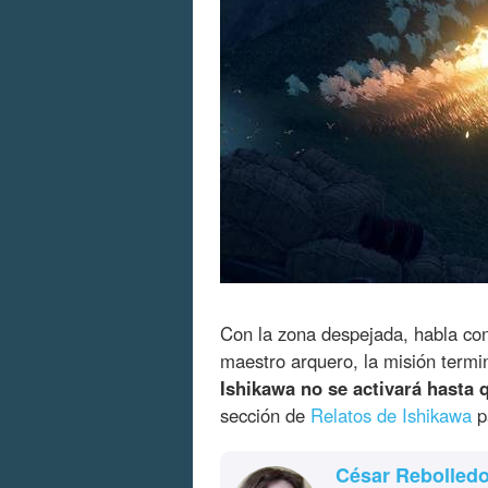
Con la zona despejada, habla co
maestro arquero, la misión termi
Ishikawa no se activará hasta 
sección de
Relatos de Ishikawa
p
César Rebolled