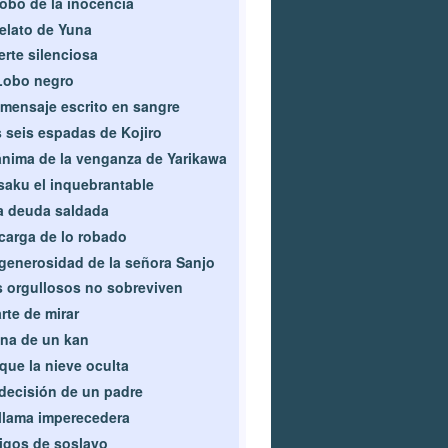
robo de la inocencia
relato de Yuna
rte silenciosa
Lobo negro
mensaje escrito en sangre
 seis espadas de Kojiro
ánima de la venganza de Yarikawa
aku el inquebrantable
 deuda saldada
carga de lo robado
generosidad de la señora Sanjo
 orgullosos no sobreviven
arte de mirar
na de un kan
que la nieve oculta
decisión de un padre
llama imperecedera
gos de soslayo