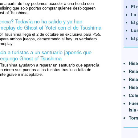
e a partir de hoy podemos acceder a una tienda con
El 
dising que solo podrán comprar quienes desbloqueen
ost of Tsushima.
La 
encia? Todavía no ha salido y ya han
El 
eplay de Ghost of Yotei con el de Tsushima
Los
f Tsushima llega el 2 de octubre en exclusiva para PS5,
El 
para ambos juegos, demostrando si hay un verdadero
ameplay.
da a turistas a un santuario japonés que
deojuego Ghost of Tsushima
Hist
 Tsushima ayudaron a reparar un santuario que aparecía
a cierra sus puertas a los turistas tras 'una falta de
Rela
te grave e inaceptable'.
Rela
Hist
Cole
Fue
Isla 
Tor