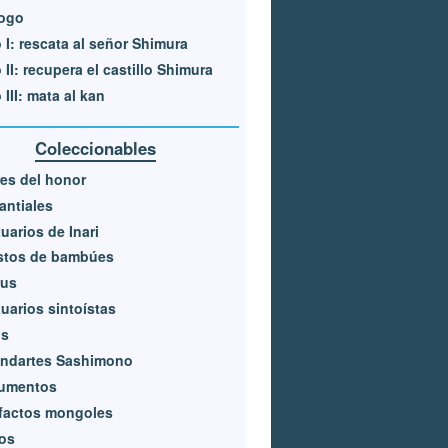
logo
 I: rescata al señor Shimura
 II: recupera el castillo Shimura
 III: mata al kan
Coleccionables
res del honor
ntiales
uarios de Inari
stos de bambúes
kus
uarios sintoístas
os
andartes Sashimono
umentos
factos mongoles
los