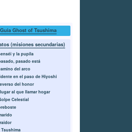
Guía Ghost of Tsushima
atos (misiones secundarias)
senséi y la pupila
pasado, pasado está
camino del arco
idente en el paso de Hiyoshi
reverso del honor
lugar al que llamar hogar
Golpe Celestial
preboste
marido
traidor
 Tsushima