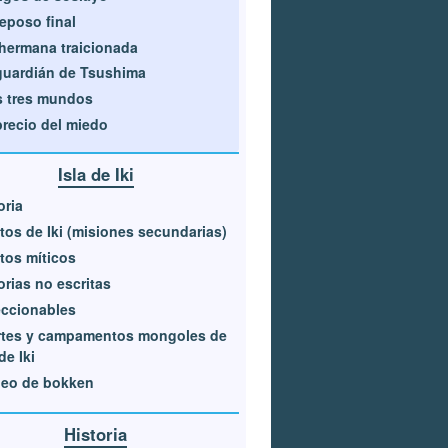
reposo final
hermana traicionada
guardián de Tsushima
 tres mundos
precio del miedo
Isla de Iki
oria
tos de Iki (misiones secundarias)
tos míticos
orias no escritas
ccionables
rtes y campamentos mongoles de
de Iki
neo de bokken
Historia