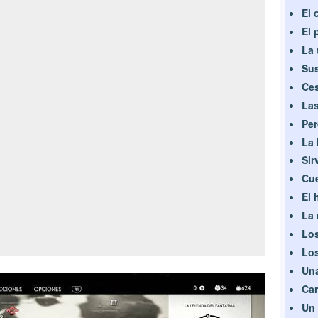
El 
El 
La 
Sus
Ces
Las
Per
La 
Sir
Cue
El 
La 
Los
Los
Una
Car
Un 