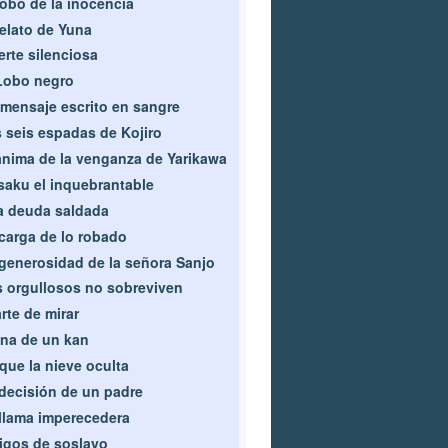
robo de la inocencia
relato de Yuna
rte silenciosa
Lobo negro
mensaje escrito en sangre
 seis espadas de Kojiro
ánima de la venganza de Yarikawa
aku el inquebrantable
 deuda saldada
carga de lo robado
generosidad de la señora Sanjo
 orgullosos no sobreviven
arte de mirar
na de un kan
que la nieve oculta
decisión de un padre
llama imperecedera
gos de soslayo