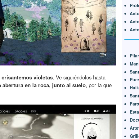
Pró
Acto
Acto
Acto
Pila
Mana
Sant
 crisantemos violetas
. Ve siguiéndolos hasta
Pue
abertura en la roca, junto al suelo
, por la que
Hai
Sant
Far
Est
Doc
Arte
Gril