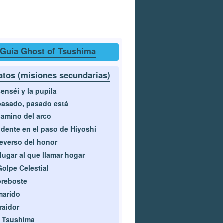
Guía Ghost of Tsushima
atos (misiones secundarias)
senséi y la pupila
pasado, pasado está
camino del arco
idente en el paso de Hiyoshi
reverso del honor
lugar al que llamar hogar
Golpe Celestial
preboste
marido
traidor
 Tsushima