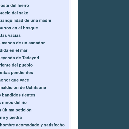
coste del hierro
precio del sake
tranquilidad de una madre
urros en el bosque
tas vacías
 manos de un sanador
dida en el mar
leyenda de Tadayori
viente del pueblo
ntas pendientes
honor que yace
maldición de Uchitsune
 bandidos rientes
 niños del río
 última petición
ne y piedra
hombre acomodado y satisfecho