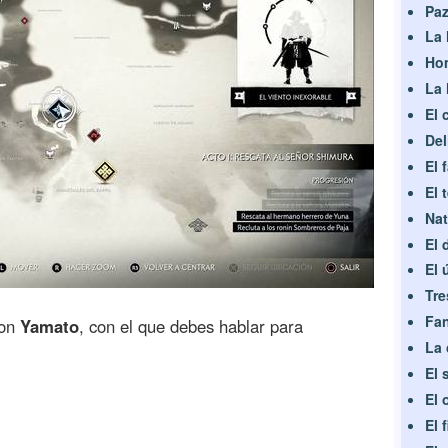
Paz
La 
Hom
La 
El 
Del
El 
El 
Nat
El 
El 
Tre
Fan
con
Yamato
, con el que debes hablar para
La 
El 
El 
El 