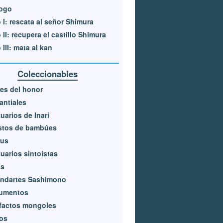
logo
 I: rescata al señor Shimura
 II: recupera el castillo Shimura
 III: mata al kan
Coleccionables
res del honor
ntiales
uarios de Inari
stos de bambúes
kus
uarios sintoístas
os
andartes Sashimono
umentos
factos mongoles
los