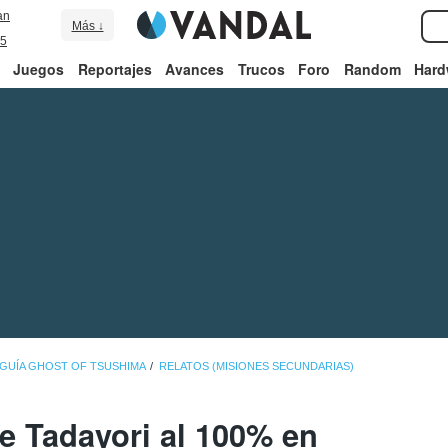
an
Más ↓
5
Juegos
Reportajes
Avances
Trucos
Foro
Random
Hard
GUÍA GHOST OF TSUSHIMA
RELATOS (MISIONES SECUNDARIAS)
e Tadayori al 100% en