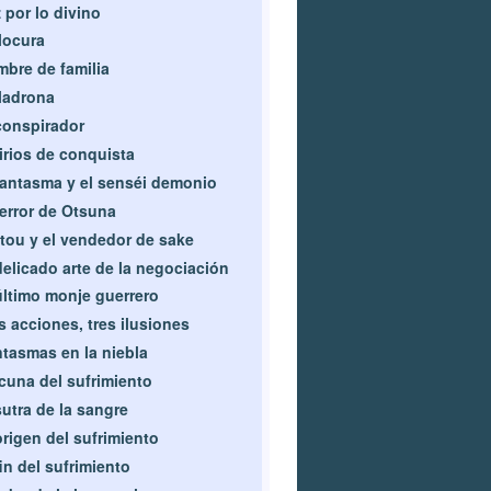
 por lo divino
locura
bre de familia
ladrona
conspirador
irios de conquista
fantasma y el senséi demonio
terror de Otsuna
tou y el vendedor de sake
delicado arte de la negociación
último monje guerrero
s acciones, tres ilusiones
tasmas en la niebla
cuna del sufrimiento
sutra de la sangre
origen del sufrimiento
fin del sufrimiento