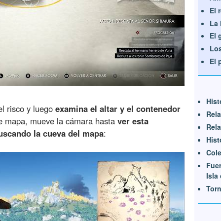
El 
La 
El 
Los
El 
Hist
el risco y luego
examina el altar y el contenedor
Rela
de mapa, mueve la cámara hasta
ver esta
Rela
uscando la cueva del mapa
:
Hist
Cole
Fue
Isla 
Tor