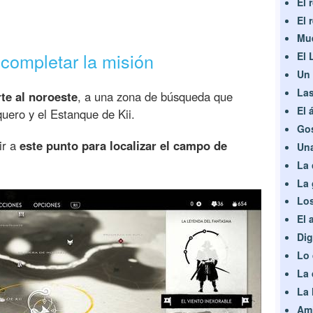
El 
El 
Mue
completar la misión
El 
Un 
Las
rte al noroeste
, a una zona de búsqueda que
El 
uero y el Estanque de Kii.
Gos
ir a
este punto para localizar el campo de
Una
La 
La 
Los
El 
Dig
Lo 
La 
La 
Ami