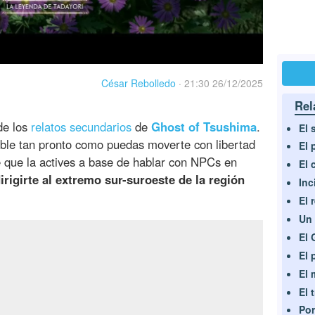
César Rebolledo
·
21:30 26/12/2025
Rel
de los
relatos secundarios
de
Ghost of Tsushima
.
El 
ible tan pronto como puedas moverte con libertad
El 
le que la actives a base de hablar con NPCs en
El 
irigirte al extremo sur-suroeste de la región
Inc
El 
Un 
El 
El 
El 
El 
Por