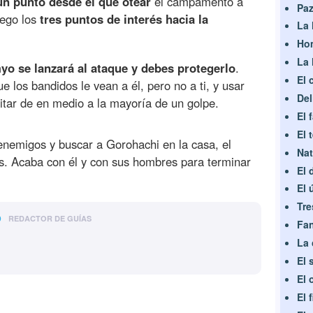
n punto desde el que otear
el campamento a
Paz
uego los
tres puntos de interés hacia la
La 
Hom
La 
o se lanzará al ataque y debes protegerlo
.
El 
los bandidos le vean a él, pero no a ti, y usar
Del
itar de en medio a la mayoría de un golpe.
El 
El 
enemigos y buscar a Gorohachi en la casa, el
Nat
. Acaba con él y con sus hombres para terminar
El 
El 
Tre
o
REDACTOR DE GUÍAS
Fan
La 
El 
El 
El 