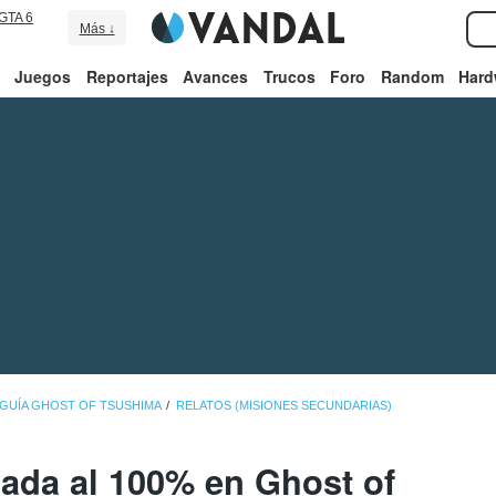
GTA 6
Más ↓
Juegos
Reportajes
Avances
Trucos
Foro
Random
Hard
GUÍA GHOST OF TSUSHIMA
RELATOS (MISIONES SECUNDARIAS)
ada al 100% en Ghost of