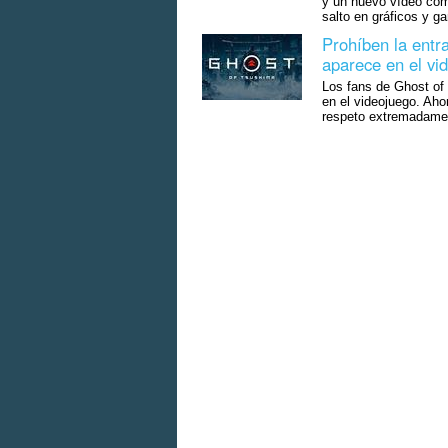
y un nuevo vídeo com
salto en gráficos y g
Prohíben la entra
aparece en el vi
Los fans de Ghost of
en el videojuego. Ahor
respeto extremadamen