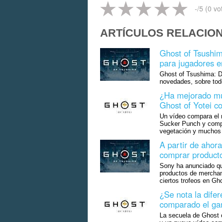
-
/5 (
0
vo
ARTÍCULOS RELACIO
Ghost of Tsushim
para jugadores 
Ghost of Tsushima: Di
novedades, sobre tod
¿Ha mejorado mu
Ghost of Yotei c
Un vídeo compara el n
Sucker Punch y compr
vegetación y muchos o
A partir de ahor
comprar product
Sony ha anunciado qu
productos de merchan
ciertos trofeos en Gh
¿Se nota la difer
comparado el gam
La secuela de Ghost o