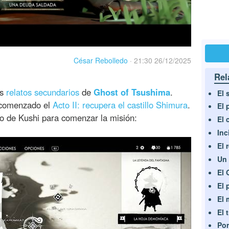
César Rebolledo
·
21:30 26/12/2025
Rel
os
relatos secundarios
de
Ghost of Tsushima
.
El 
 comenzado el
Acto II: recupera el castillo Shimura
.
El 
lo de Kushi para comenzar la misión:
El 
Inc
El 
Un 
El 
El 
El 
El 
Por