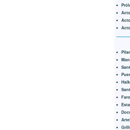
Pró
Acto
Acto
Acto
Pila
Mana
Sant
Pue
Hai
Sant
Far
Est
Doc
Arte
Gril