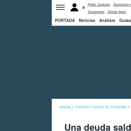
Peter Jackson
Gameplay 
Superman
Spider-Man
PORTADA
Noticias
Análisis
Guías
VANDAL
JUEGOS
GHOST OF TSUSHIMA
Una deuda sald