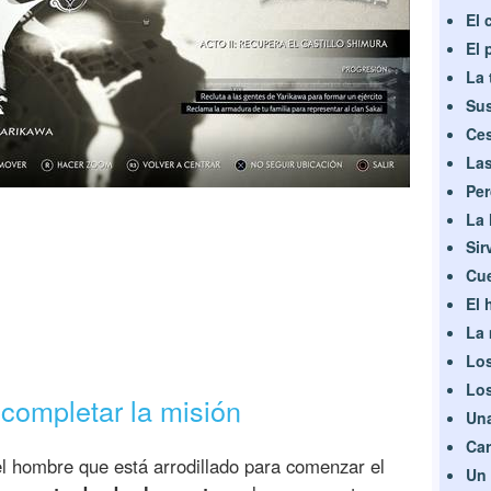
El 
El 
La 
Sus
Ces
Las
Per
La 
Sir
Cue
El 
La 
Los
Los
completar la misión
Una
Car
 el hombre que está arrodillado para comenzar el
Un 