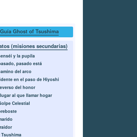
Guía Ghost of Tsushima
atos (misiones secundarias)
senséi y la pupila
pasado, pasado está
camino del arco
idente en el paso de Hiyoshi
reverso del honor
lugar al que llamar hogar
Golpe Celestial
preboste
marido
traidor
 Tsushima