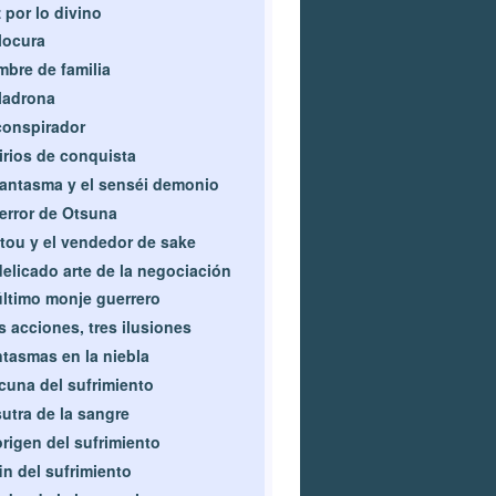
 por lo divino
locura
bre de familia
ladrona
conspirador
irios de conquista
fantasma y el senséi demonio
terror de Otsuna
tou y el vendedor de sake
delicado arte de la negociación
último monje guerrero
s acciones, tres ilusiones
tasmas en la niebla
cuna del sufrimiento
sutra de la sangre
origen del sufrimiento
fin del sufrimiento