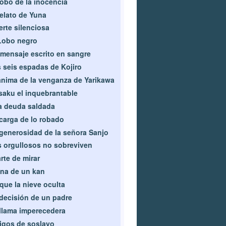
robo de la inocencia
relato de Yuna
rte silenciosa
Lobo negro
mensaje escrito en sangre
 seis espadas de Kojiro
ánima de la venganza de Yarikawa
aku el inquebrantable
 deuda saldada
carga de lo robado
generosidad de la señora Sanjo
 orgullosos no sobreviven
arte de mirar
na de un kan
que la nieve oculta
decisión de un padre
llama imperecedera
gos de soslayo