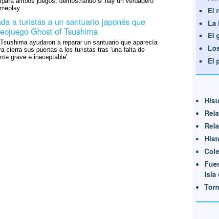
para ambos juegos, demostrando si hay un verdadero
ameplay.
El 
da a turistas a un santuario japonés que
La 
deojuego Ghost of Tsushima
El 
 Tsushima ayudaron a reparar un santuario que aparecía
Los
a cierra sus puertas a los turistas tras 'una falta de
te grave e inaceptable'.
El 
Hist
Rela
Rela
Hist
Cole
Fue
Isla 
Tor