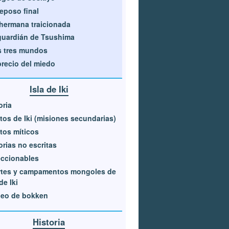
reposo final
hermana traicionada
guardián de Tsushima
 tres mundos
precio del miedo
Isla de Iki
oria
tos de Iki (misiones secundarias)
tos míticos
orias no escritas
ccionables
rtes y campamentos mongoles de
de Iki
neo de bokken
Historia