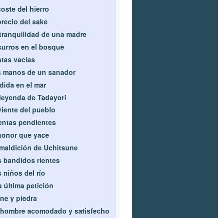
coste del hierro
precio del sake
tranquilidad de una madre
urros en el bosque
tas vacías
 manos de un sanador
dida en el mar
leyenda de Tadayori
viente del pueblo
ntas pendientes
honor que yace
maldición de Uchitsune
 bandidos rientes
 niños del río
 última petición
ne y piedra
hombre acomodado y satisfecho