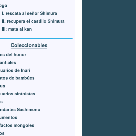
logo
 I: rescata al señor Shimura
 II: recupera el castillo Shimura
 III: mata al kan
Coleccionables
res del honor
ntiales
uarios de Inari
stos de bambúes
kus
uarios sintoístas
os
andartes Sashimono
umentos
factos mongoles
los