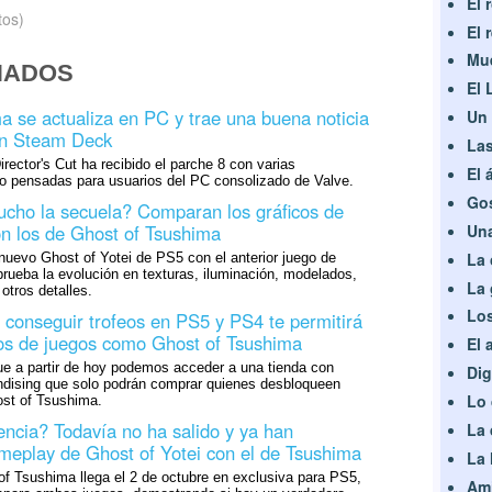
El 
tos)
El 
Mue
NADOS
El 
a se actualiza en PC y trae una buena noticia
Un 
en Steam Deck
Las
rector's Cut ha recibido el parche 8 con varias
El 
o pensadas para usuarios del PC consolizado de Valve.
Gos
cho la secuela? Comparan los gráficos de
Una
on los de Ghost of Tsushima
La 
uevo Ghost of Yotei de PS5 con el anterior juego de
ueba la evolución en texturas, iluminación, modelados,
La 
tros detalles.
Los
a conseguir trofeos en PS5 y PS4 te permitirá
os de juegos como Ghost of Tsushima
El 
e a partir de hoy podemos acceder a una tienda con
Dig
dising que solo podrán comprar quienes desbloqueen
Lo 
ost of Tsushima.
encia? Todavía no ha salido y ya han
La 
eplay de Ghost of Yotei con el de Tsushima
La 
f Tsushima llega el 2 de octubre en exclusiva para PS5,
Ami