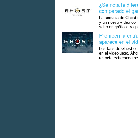
¿Se nota la difer
comparado el gam
La secuela de Ghost o
y un nuevo vídeo com
salto en gráficos y g
Prohíben la entra
aparece en el vi
Los fans de Ghost of
en el videojuego. Ahor
respeto extremadamen