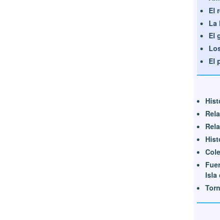
El 
La 
El 
Los
El 
Hist
Rela
Rela
Hist
Cole
Fue
Isla 
Tor