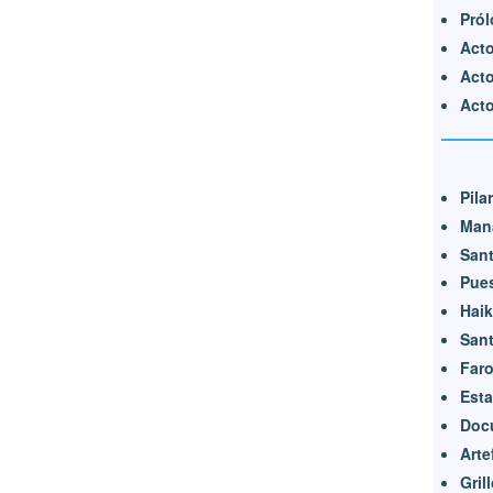
Pró
Acto
Acto
Acto
Pila
Mana
Sant
Pue
Hai
Sant
Far
Est
Doc
Arte
Gril