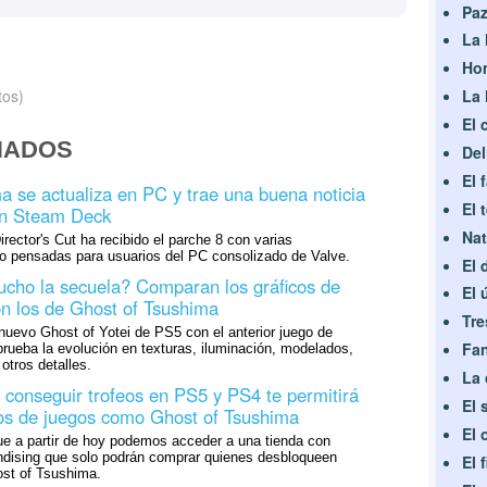
Paz
La 
Hom
La 
tos)
El 
NADOS
Del
El 
a se actualiza en PC y trae una buena noticia
El 
en Steam Deck
Nat
rector's Cut ha recibido el parche 8 con varias
o pensadas para usuarios del PC consolizado de Valve.
El 
cho la secuela? Comparan los gráficos de
El 
on los de Ghost of Tsushima
Tre
uevo Ghost of Yotei de PS5 con el anterior juego de
Fan
ueba la evolución en texturas, iluminación, modelados,
tros detalles.
La 
a conseguir trofeos en PS5 y PS4 te permitirá
El 
os de juegos como Ghost of Tsushima
El 
e a partir de hoy podemos acceder a una tienda con
dising que solo podrán comprar quienes desbloqueen
El 
ost of Tsushima.