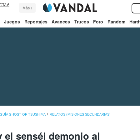
GTA 6
Más ↓
Juegos
Reportajes
Avances
Trucos
Foro
Random
Hard
GUÍA GHOST OF TSUSHIMA
RELATOS (MISIONES SECUNDARIAS)
y el senséi demonio al