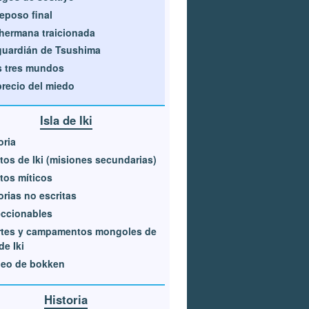
reposo final
hermana traicionada
guardián de Tsushima
 tres mundos
precio del miedo
Isla de Iki
oria
tos de Iki (misiones secundarias)
tos míticos
orias no escritas
ccionables
rtes y campamentos mongoles de
de Iki
neo de bokken
Historia