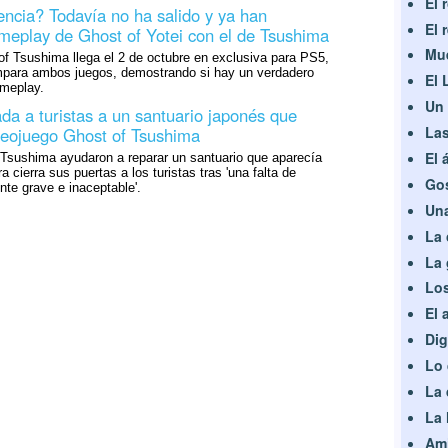
El 
encia? Todavía no ha salido y ya han
El 
eplay de Ghost of Yotei con el de Tsushima
Mue
f Tsushima llega el 2 de octubre en exclusiva para PS5,
para ambos juegos, demostrando si hay un verdadero
El 
ameplay.
Un 
da a turistas a un santuario japonés que
Las
deojuego Ghost of Tsushima
El 
 Tsushima ayudaron a reparar un santuario que aparecía
a cierra sus puertas a los turistas tras 'una falta de
Gos
te grave e inaceptable'.
Una
La 
La 
Los
El 
Dig
Lo 
La 
La 
Ami