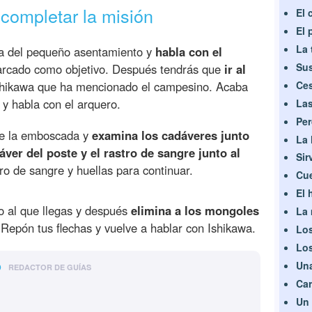
completar la misión
El 
El 
La 
iba del pequeño asentamiento y
habla con el
Sus
rcado como objetivo. Después tendrás que
ir al
 Ishikawa que ha mencionado el campesino. Acaba
Ces
 y habla con el arquero.
Las
Per
 de la emboscada y
examina los cadáveres junto
La 
áver del poste y el rastro de sangre junto al
Sir
tro de sangre y huellas para continuar.
Cue
El 
o al que llegas y después
elimina a los mongoles
La 
epón tus flechas y vuelve a hablar con Ishikawa.
Los
Los
o
Una
REDACTOR DE GUÍAS
Car
Un 