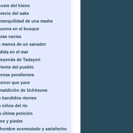
coste del hierro
precio del sake
tranquilidad de una madre
urros en el bosque
tas vacías
 manos de un sanador
dida en el mar
leyenda de Tadayori
viente del pueblo
ntas pendientes
honor que yace
maldición de Uchitsune
 bandidos rientes
 niños del río
 última petición
ne y piedra
hombre acomodado y satisfecho