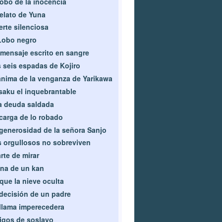
robo de la inocencia
relato de Yuna
rte silenciosa
Lobo negro
mensaje escrito en sangre
 seis espadas de Kojiro
ánima de la venganza de Yarikawa
aku el inquebrantable
 deuda saldada
carga de lo robado
generosidad de la señora Sanjo
 orgullosos no sobreviven
arte de mirar
na de un kan
que la nieve oculta
decisión de un padre
llama imperecedera
gos de soslayo