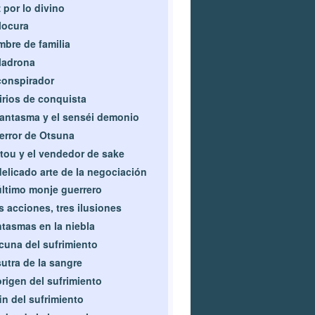
 por lo divino
locura
bre de familia
ladrona
conspirador
irios de conquista
fantasma y el senséi demonio
terror de Otsuna
tou y el vendedor de sake
delicado arte de la negociación
último monje guerrero
s acciones, tres ilusiones
tasmas en la niebla
cuna del sufrimiento
sutra de la sangre
origen del sufrimiento
fin del sufrimiento