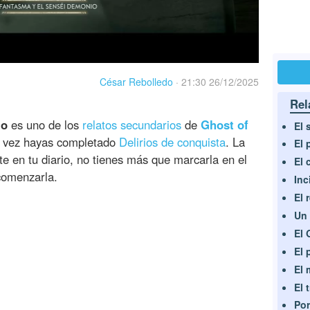
César Rebolledo
·
21:30 26/12/2025
Rel
io
es uno de los
relatos secundarios
de
Ghost of
El 
na vez hayas completado
Delirios de conquista
. La
El 
 en tu diario, no tienes más que marcarla en el
El 
 comenzarla.
Inc
El 
Un 
El 
El 
El 
El 
Por