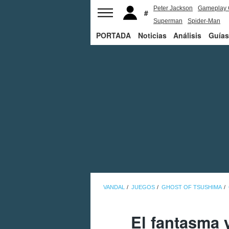
Peter Jackson
Gameplay 
Superman
Spider-Man
PORTADA
Noticias
Análisis
Guías
VANDAL
JUEGOS
GHOST OF TSUSHIMA
El fantasma 