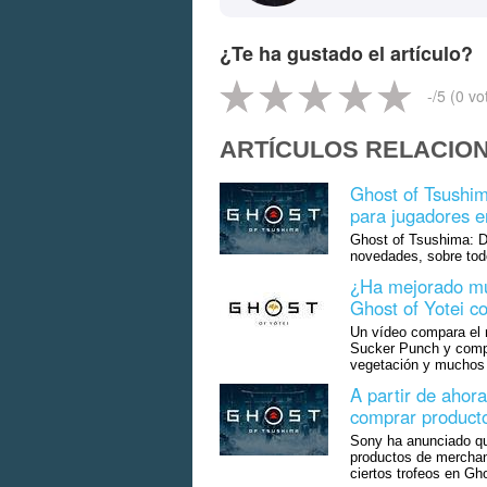
¿Te ha gustado el artículo?
-
/5 (
0
vo
ARTÍCULOS RELACIO
Ghost of Tsushim
para jugadores 
Ghost of Tsushima: Di
novedades, sobre tod
¿Ha mejorado mu
Ghost of Yotei c
Un vídeo compara el n
Sucker Punch y compr
vegetación y muchos o
A partir de ahor
comprar product
Sony ha anunciado qu
productos de merchan
ciertos trofeos en Gh