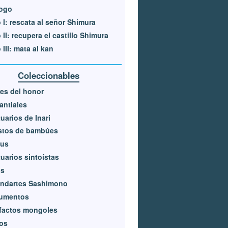
logo
 I: rescata al señor Shimura
 II: recupera el castillo Shimura
 III: mata al kan
Coleccionables
res del honor
ntiales
uarios de Inari
stos de bambúes
kus
uarios sintoístas
os
andartes Sashimono
umentos
factos mongoles
los