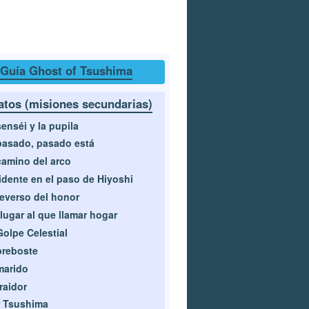
Guía Ghost of Tsushima
atos (misiones secundarias)
senséi y la pupila
pasado, pasado está
camino del arco
idente en el paso de Hiyoshi
reverso del honor
lugar al que llamar hogar
Golpe Celestial
preboste
marido
traidor
 Tsushima