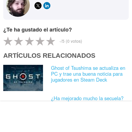
¿Te ha gustado el artículo?
-
/5 (
0
votos)
ARTÍCULOS RELACIONADOS
Ghost of Tsushima se actualiza en
PC y trae una buena noticia para
jugadores en Steam Deck
¿Ha mejorado mucho la secuela?
Comparan los gráficos de Ghost of
Yotei con los de Ghost of Tsushima
A partir de ahora conseguir trofeos