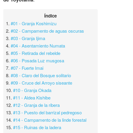
Índice
1.
#01 - Granja Koshimizu
2.
#02 - Campamento de aguas oscuras
3.
#03 - Granja Ijima
4.
#04 - Asentamiento Numata
5.
#05 - Retirada del rebelde
6.
#06 - Posada Luz musgosa
7.
#07 - Fuerte Imai
8.
#08 - Claro del Bosque solitario
9.
#09 - Cruce del Arroyo siseante
10.
#10 - Granja Okada
11.
#11 - Aldea Kishibe
12.
#12 - Granja de la ribera
13.
#13 - Puesto del barrizal pedregoso
14.
#14 - Campamento de la linde forestal
15.
#15 - Ruinas de la ladera