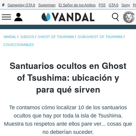
Gameplay GTA 6
Superman
El Señor de los Anillos
PS5
GTA 6
Sony
P
VANDAL
JUEGOS
GHOST OF TSUSHIMA
GUÍA GHOST OF TSUSHIMA
COLECCIONABLES
Santuarios ocultos en Ghost
of Tsushima: ubicación y
para qué sirven
Te contamos cómo localizar 10 de los santuarios
ocultos que hay por toda la isla de Tsushima.
Muestra tus respetos ante ellos pare ver... cosas que
no deberían suceder.