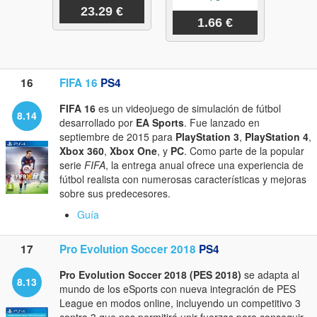
23.29 €
1.66 €
16
FIFA 16
PS4
FIFA 16
es un videojuego de simulación de fútbol
8.14
desarrollado por
EA Sports
. Fue lanzado en
septiembre de 2015 para
PlayStation 3
,
PlayStation 4
,
Xbox 360
,
Xbox One
, y
PC
. Como parte de la popular
serie
FIFA
, la entrega anual ofrece una experiencia de
fútbol realista con numerosas características y mejoras
sobre sus predecesores.
Guía
17
Pro Evolution Soccer 2018
PS4
Pro Evolution Soccer 2018 (PES 2018)
se adapta al
8.13
mundo de los eSports con nueva integración de PES
League en modos online, incluyendo un competitivo 3