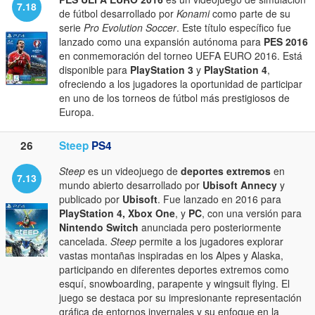
7.18
de fútbol desarrollado por
Konami
como parte de su
serie
Pro Evolution Soccer
. Este título específico fue
lanzado como una expansión autónoma para
PES 2016
en conmemoración del torneo UEFA EURO 2016. Está
disponible para
PlayStation 3
y
PlayStation 4
,
ofreciendo a los jugadores la oportunidad de participar
en uno de los torneos de fútbol más prestigiosos de
Europa.
26
Steep
PS4
Steep
es un videojuego de
deportes extremos
en
7.13
mundo abierto desarrollado por
Ubisoft Annecy
y
publicado por
Ubisoft
. Fue lanzado en 2016 para
PlayStation 4, Xbox One
, y
PC
, con una versión para
Nintendo Switch
anunciada pero posteriormente
cancelada.
Steep
permite a los jugadores explorar
vastas montañas inspiradas en los Alpes y Alaska,
participando en diferentes deportes extremos como
esquí, snowboarding, parapente y wingsuit flying. El
juego se destaca por su impresionante representación
gráfica de entornos invernales y su enfoque en la