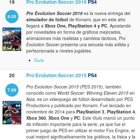
19
Pro Evolution Soccer 2019
PS4
Pro Evolution Soccer 2019
es la nueva entrega del
8.05
simulador de fútbol
de Konami, que en este año
llegará a
Xbox One, PlayStation 4 y PC
. Apostando
por novedades en forma de gráficos mejorados,
animaciones más realistas y cambios tácticos,
Pro
Evolution Soccer
presenta una secuela más sólida y
perfeccionada a niveles jugables.
Guía
20
Pro Evolution Soccer 2015
PS4
Pro Evolution Soccer 2015
(PES 2015), también
7.88
conocido como
World Soccer: Winning Eleven 2015
en
Asia, es un videojuego de fútbol desarrollado por PES
Productions y publicado por Konami. Fue lanzado en
noviembre de 2014 para
PlayStation 3
,
PlayStation 4
,
Xbox 360
,
Xbox One
y
PC
. Este título marcó un punto
de inflexión importante para la serie, ya que fue el
primer juego de PES en utilizar el motor Fox Engine, el
cual mejoró significativamente los gráficos, la física y la