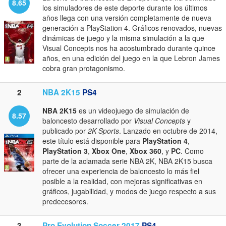
8.65
los simuladores de este deporte durante los últimos
años llega con una versión completamente de nueva
generación a PlayStation 4. Gráficos renovados, nuevas
dinámicas de juego y la misma simulación a la que
Visual Concepts nos ha acostumbrado durante quince
años, en una edición del juego en la que Lebron James
cobra gran protagonismo.
2
NBA 2K15
PS4
NBA 2K15
es un videojuego de simulación de
8.57
baloncesto desarrollado por
Visual Concepts
y
publicado por
2K Sports
. Lanzado en octubre de 2014,
este título está disponible para
PlayStation 4
,
PlayStation 3
,
Xbox One
,
Xbox 360
, y
PC
. Como
parte de la aclamada serie NBA 2K, NBA 2K15 busca
ofrecer una experiencia de baloncesto lo más fiel
posible a la realidad, con mejoras significativas en
gráficos, jugabilidad, y modos de juego respecto a sus
predecesores.
3
Pro Evolution Soccer 2017
PS4