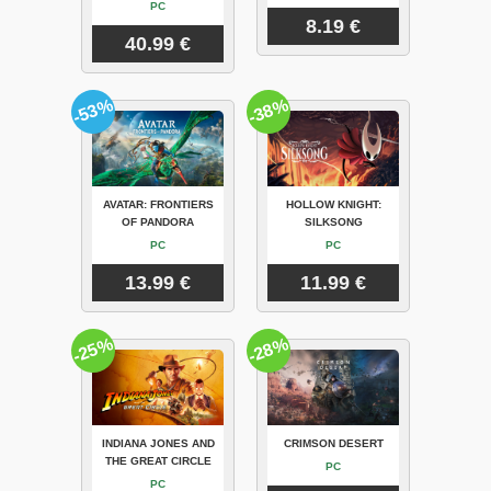
PC
8.19 €
40.99 €
-53%
-38%
AVATAR: FRONTIERS
HOLLOW KNIGHT:
OF PANDORA
SILKSONG
PC
PC
13.99 €
11.99 €
-25%
-28%
INDIANA JONES AND
CRIMSON DESERT
THE GREAT CIRCLE
PC
PC