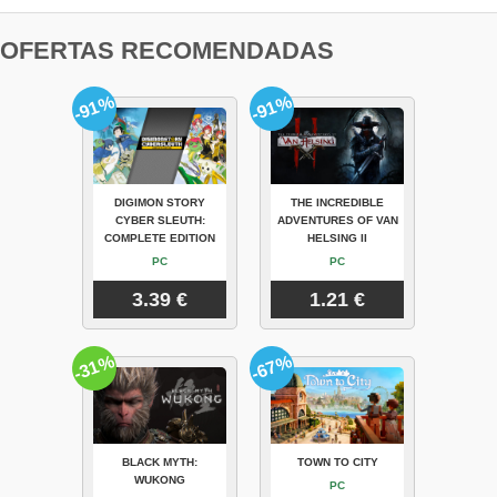
OFERTAS RECOMENDADAS
-91%
-91%
DIGIMON STORY
THE INCREDIBLE
CYBER SLEUTH:
ADVENTURES OF VAN
COMPLETE EDITION
HELSING II
PC
PC
3.39 €
1.21 €
-31%
-67%
BLACK MYTH:
TOWN TO CITY
WUKONG
PC