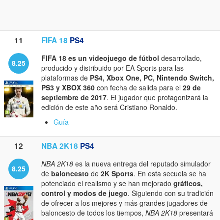
11
FIFA 18
PS4
FIFA 18 es un videojuego de fútbol
desarrollado,
8.25
producido y distribuido por EA Sports para las
plataformas de
PS4, Xbox One, PC, Nintendo Switch,
PS3 y XBOX 360
con fecha de salida para el
29 de
septiembre de 2017
. El jugador que protagonizará la
edición de este año será Cristiano Ronaldo.
Guía
12
NBA 2K18
PS4
NBA 2K18
es la nueva entrega del reputado simulador
8.25
de
baloncesto
de
2K Sports
. En esta secuela se ha
potenciado el realismo y se han mejorado
gráficos,
control y modos de juego
. Siguiendo con su tradición
de ofrecer a los mejores y más grandes jugadores de
baloncesto de todos los tiempos,
NBA 2K18
presentará