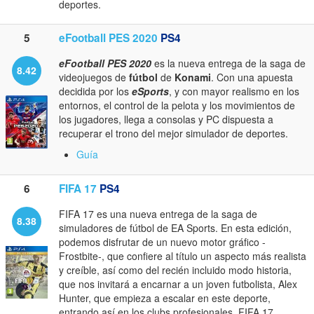
deportes.
5
eFootball PES 2020
PS4
eFootball PES 2020
es la nueva entrega de la saga de
8.42
videojuegos de
fútbol
de
Konami
. Con una apuesta
decidida por los
eSports
, y con mayor realismo en los
entornos, el control de la pelota y los movimientos de
los jugadores, llega a consolas y PC dispuesta a
recuperar el trono del mejor simulador de deportes.
Guía
6
FIFA 17
PS4
FIFA 17 es una nueva entrega de la saga de
8.38
simuladores de fútbol de EA Sports. En esta edición,
podemos disfrutar de un nuevo motor gráfico -
Frostbite-, que confiere al título un aspecto más realista
y creíble, así como del recién incluido modo historia,
que nos invitará a encarnar a un joven futbolista, Alex
Hunter, que empieza a escalar en este deporte,
entrando así en los clubs profesionales. FIFA 17