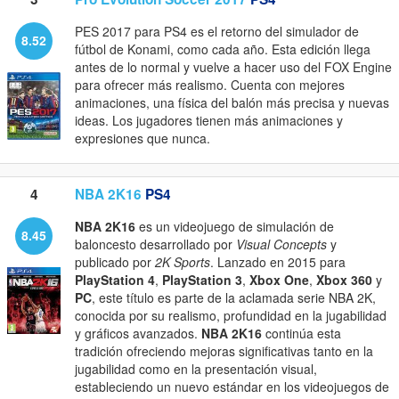
PES 2017 para PS4 es el retorno del simulador de
8.52
fútbol de Konami, como cada año. Esta edición llega
antes de lo normal y vuelve a hacer uso del FOX Engine
para ofrecer más realismo. Cuenta con mejores
animaciones, una física del balón más precisa y nuevas
ideas. Los jugadores tienen más animaciones y
expresiones que nunca.
4
NBA 2K16
PS4
NBA 2K16
es un videojuego de simulación de
8.45
baloncesto desarrollado por
Visual Concepts
y
publicado por
2K Sports
. Lanzado en 2015 para
PlayStation 4
,
PlayStation 3
,
Xbox One
,
Xbox 360
y
PC
, este título es parte de la aclamada serie NBA 2K,
conocida por su realismo, profundidad en la jugabilidad
y gráficos avanzados.
NBA 2K16
continúa esta
tradición ofreciendo mejoras significativas tanto en la
jugabilidad como en la presentación visual,
estableciendo un nuevo estándar en los videojuegos de