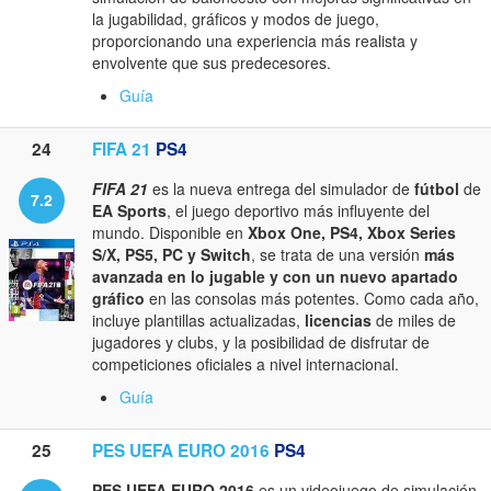
la jugabilidad, gráficos y modos de juego,
proporcionando una experiencia más realista y
envolvente que sus predecesores.
Guía
24
FIFA 21
PS4
FIFA 21
es la nueva entrega del simulador de
fútbol
de
7.2
EA Sports
, el juego deportivo más influyente del
mundo. Disponible en
Xbox One, PS4, Xbox Series
S/X, PS5, PC y Switch
, se trata de una versión
más
avanzada en lo jugable y con un nuevo apartado
gráfico
en las consolas más potentes. Como cada año,
incluye plantillas actualizadas,
licencias
de miles de
jugadores y clubs, y la posibilidad de disfrutar de
competiciones oficiales a nivel internacional.
Guía
25
PES UEFA EURO 2016
PS4
PES UEFA EURO 2016
es un videojuego de simulación