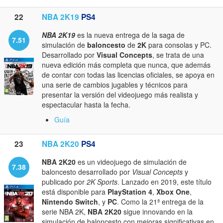
22
NBA 2K19
PS4
NBA 2K19
es la nueva entrega de la saga de
7.51
simulación de
baloncesto
de
2K
para consolas y PC.
Desarrollado por
Visual Concepts
, se trata de una
nueva edición más completa que nunca, que además
de contar con todas las licencias oficiales, se apoya en
una serie de cambios jugables y técnicos para
presentar la versión del videojuego más realista y
espectacular hasta la fecha.
Guía
23
NBA 2K20
PS4
NBA 2K20
es un videojuego de simulación de
7.38
baloncesto desarrollado por
Visual Concepts
y
publicado por
2K Sports
. Lanzado en 2019, este título
está disponible para
PlayStation 4
,
Xbox One
,
Nintendo Switch
, y
PC
. Como la 21ª entrega de la
serie NBA 2K,
NBA 2K20
sigue innovando en la
simulación de baloncesto con mejoras significativas en