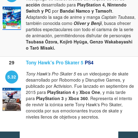
acción
desarrollado para
PlayStation 4, Nintendo
Switch y PC
por
Bandai Namco y Tamsoft
.
Adaptando la saga de anime y manga
Captain Tsubasa
,
también conocida como
Oliver y Benji
, busca ofrecer
partidos espectaculares con todo el carisma de la serie
de animación, permitiéndonos disfrutar de personajes
Tsubasa Ōzora, Kojirō Hyūga, Genzo Wakabayashi
o Tarō Misaki.
29
Tony Hawk's Pro Skater 5
PS4
Tony Hawk's Pro Skater 5
es un videojuego de skate
5.32
desarrollado por Robomodo y Disruptive Games, y
publicado por Activision. Fue lanzado en septiembre de
2015 para
PlayStation 4
y
Xbox One
, y más tarde
para
PlayStation 3
y
Xbox 360
. Representa el intento
de revivir la icónica serie Tony Hawk's Pro Skater,
conocida por sus emocionantes trucos de skate y
niveles llenos de objetivos y secretos.