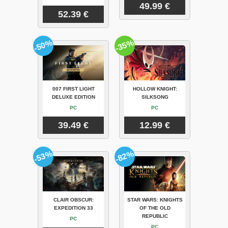
49.99 €
52.39 €
-50%
-35%
007 FIRST LIGHT
HOLLOW KNIGHT:
DELUXE EDITION
SILKSONG
PC
PC
39.49 €
12.99 €
-53%
-82%
CLAIR OBSCUR:
STAR WARS: KNIGHTS
EXPEDITION 33
OF THE OLD
REPUBLIC
PC
PC