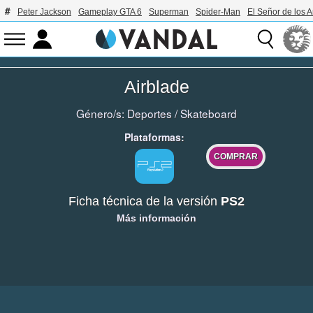
Peter Jackson
Gameplay GTA 6
Superman
Spider-Man
El Señor de los A
Airblade
Género/s:
Deportes
/
Skateboard
Plataformas:
COMPRAR
Ficha técnica de la versión
PS2
Más información