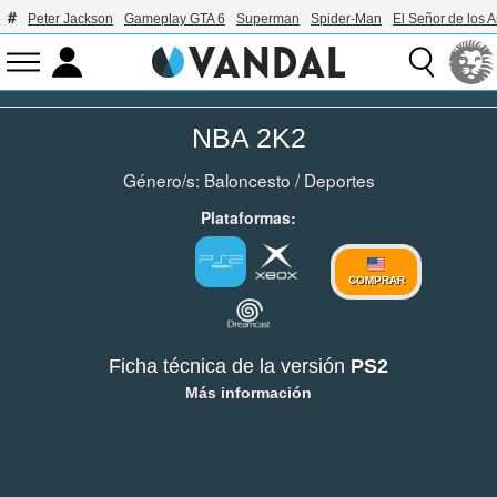
Peter Jackson
Gameplay GTA 6
Superman
Spider-Man
El Señor de los A
NBA 2K2
Género/s:
Baloncesto
/
Deportes
Plataformas:
COMPRAR
Ficha técnica de la versión
PS2
Más información