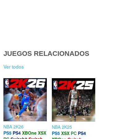
JUEGOS RELACIONADOS
Ver todos
NBA 2K26
NBA 2K25
PS5
PS4
XBOne
XSX
PS5
XSX
PC
PS4
PC
Switch2
Switch