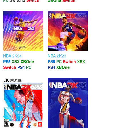
XBOne
Switch
NBA 2K24
NBA 2K23
PS5
XSX
XBOne
PS5
PC
Switch
XSX
Switch
PS4
PC
PS4
XBOne