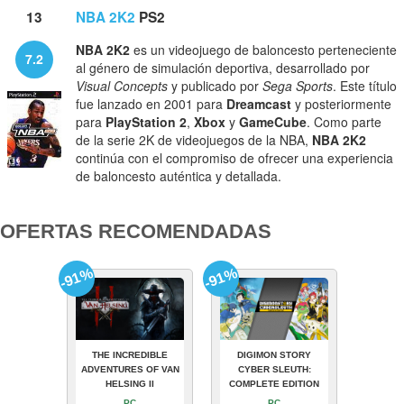
13
NBA 2K2
PS2
NBA 2K2
es un videojuego de baloncesto perteneciente
7.2
al género de simulación deportiva, desarrollado por
Visual Concepts
y publicado por
Sega Sports
. Este título
fue lanzado en 2001 para
Dreamcast
y posteriormente
para
PlayStation 2
,
Xbox
y
GameCube
. Como parte
de la serie 2K de videojuegos de la NBA,
NBA 2K2
continúa con el compromiso de ofrecer una experiencia
de baloncesto auténtica y detallada.
OFERTAS RECOMENDADAS
-91%
-91%
THE INCREDIBLE
DIGIMON STORY
ADVENTURES OF VAN
CYBER SLEUTH:
HELSING II
COMPLETE EDITION
PC
PC