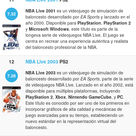
NBA Live 2001
es un videojuego de simulación de
7.32
baloncesto desarrollado por
EA Sports
y lanzado en el
año 2000. Disponible para
PlayStation
,
PlayStation 2
y
Microsoft Windows
, este título es parte de la
longeva serie de videojuegos NBA Live. El juego se
centra en recrear una experiencia auténtica y realista
del baloncesto profesional de la NBA.
12
NBA Live 2003
PS2
NBA Live 2003
es un videojuego de simulación de
7.28
baloncesto desarrollado por
EA Sports
, parte de la serie
de videojuegos NBA Live. Lanzado en el año 2002, está
disponible para múltiples plataformas, incluyendo
PlayStation 2
,
Xbox
,
Nintendo GameCube
, y
PC
.
Este título es conocido por ser uno de los primeros en
incorporar gráficos de alta calidad y mecánicas de
juego avanzadas para su tiempo, estableciendo un
nuevo estándar en la representación virtual del
baloncesto.