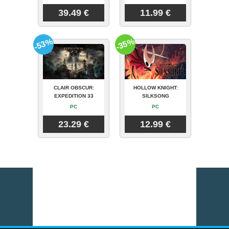
39.49 €
11.99 €
-53%
-35%
CLAIR OBSCUR:
HOLLOW KNIGHT:
EXPEDITION 33
SILKSONG
PC
PC
23.29 €
12.99 €