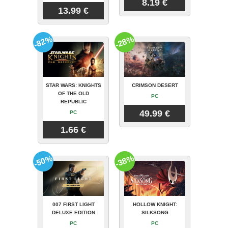
8.19 €
13.99 €
-82%
-28%
STAR WARS: KNIGHTS
CRIMSON DESERT
OF THE OLD
PC
REPUBLIC
49.99 €
PC
1.66 €
-50%
-38%
007 FIRST LIGHT
HOLLOW KNIGHT:
DELUXE EDITION
SILKSONG
PC
PC