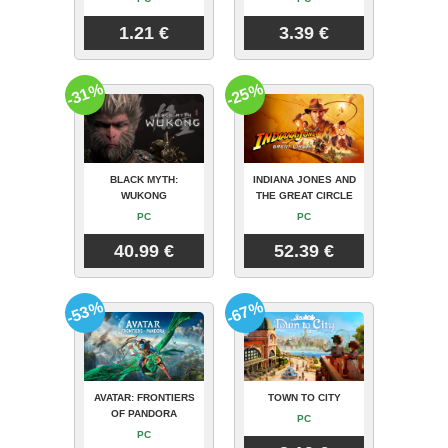
1.21 €
3.39 €
-31%
-25%
BLACK MYTH:
INDIANA JONES AND
WUKONG
THE GREAT CIRCLE
PC
PC
40.99 €
52.39 €
-53%
-67%
AVATAR: FRONTIERS
TOWN TO CITY
OF PANDORA
PC
PC