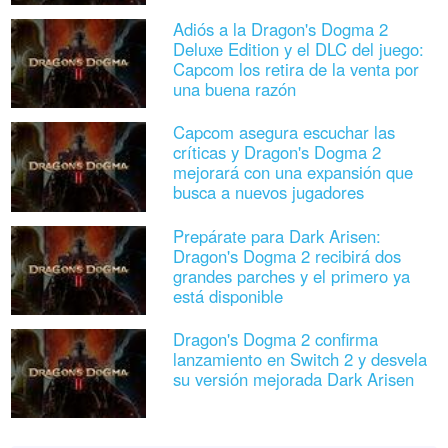
Adiós a la Dragon's Dogma 2
Deluxe Edition y el DLC del juego:
Capcom los retira de la venta por
una buena razón
Capcom asegura escuchar las
críticas y Dragon's Dogma 2
mejorará con una expansión que
busca a nuevos jugadores
Prepárate para Dark Arisen:
Dragon's Dogma 2 recibirá dos
grandes parches y el primero ya
está disponible
Dragon's Dogma 2 confirma
lanzamiento en Switch 2 y desvela
su versión mejorada Dark Arisen