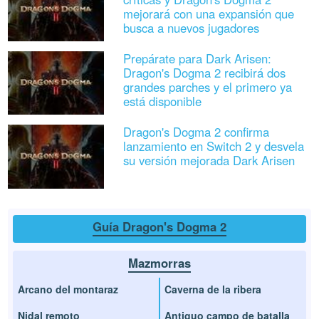
mejorará con una expansión que
busca a nuevos jugadores
Prepárate para Dark Arisen:
Dragon's Dogma 2 recibirá dos
grandes parches y el primero ya
está disponible
Dragon's Dogma 2 confirma
lanzamiento en Switch 2 y desvela
su versión mejorada Dark Arisen
Guía Dragon's Dogma 2
Mazmorras
Arcano del montaraz
Caverna de la ribera
Nidal remoto
Antiguo campo de batalla