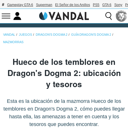
Gameplay GTA 6
Superman
El Señor de los Anillos
PS5
GTA 6
Sony
P
VANDAL
JUEGOS
DRAGON'S DOGMA 2
GUÍA DRAGON'S DOGMA 2
MAZMORRAS
Hueco de los temblores en
Dragon's Dogma 2: ubicación
y tesoros
Esta es la ubicación de la mazmorra Hueco de los
temblores en Dragon's Dogma 2, cómo puedes llegar
hasta ella, las amenazas a tener en cuenta y los
tesoros que puedes encontrar.